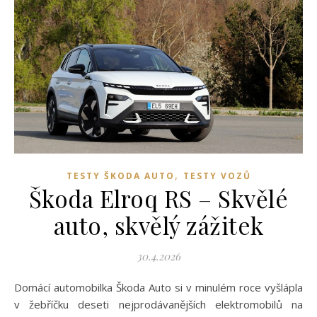
,
TESTY ŠKODA AUTO
TESTY VOZŮ
Škoda Elroq RS – Skvělé
auto, skvělý zážitek
30.4.2026
Domácí automobilka Škoda Auto si v minulém roce vyšlápla
v žebříčku deseti nejprodávanějších elektromobilů na