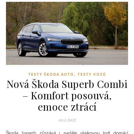
,
TESTY ŠKODA AUTO
TESTY VOZŮ
Nová Škoda Superb Combi
– Komfort posouvá,
emoce ztrácí
10.1.2025
Škoda Superb zůstává i nadále vlajkovou lodí domácí