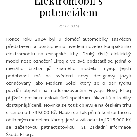
Elektromobil s
potenciálem
20.12.2024
Konec roku 2024 byl u domácí automobilky zasvěcen
představení a postupnému uvedení nového kompaktního
elektromobilu na evropské trhy. Druhý čistě elektrický
model nese označení Elroq a ve své podstatě se jedná o
menšího bratra již známého modelu Enyaq. Jejich
podobnost má na svědomí nový designový jazyk
označovaný jako Modern Solid, který se o pár týdnů
později objevil i na modernizovaném Enyaqu. Nový Elroq
přijíždí s posláním oslovit širší spektrum zákazníků a to díky
dostupnější ceně. Novinka se totiž objevuje na českém trhu
s cenou od 799.000 Kč. Nabízí se tak přímá konfrontace s
oblíbeným modelem Karoq, jenž v základu stojí 715.900 Kč
se zážehovou patnáctistovkou TSI. Základní informace
Škoda Elroq…