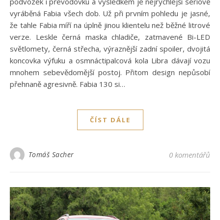
podvozek i převodovku a výsledkem je nejrychlejší sériově
vyráběná Fabia všech dob. Už při prvním pohledu je jasné,
že tahle Fabia míří na úplně jinou klientelu než běžné litrové
verze. Leskle černá maska chladiče, zatmavené Bi-LED
světlomety, černá střecha, výraznější zadní spoiler, dvojitá
koncovka výfuku a osmnáctipalcová kola Libra dávají vozu
mnohem sebevědomější postoj. Přitom design nepůsobí
přehnaně agresivně. Fabia 130 si…
ČÍST DÁLE
Tomáš Sacher
0 komentářů