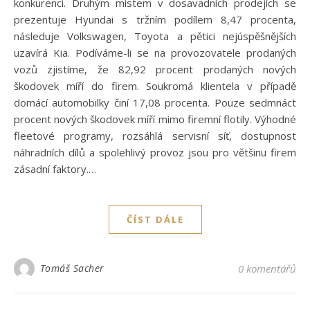
konkurenci. Druhým místem v dosavadních prodejích se
prezentuje Hyundai s tržním podílem 8,47 procenta,
následuje Volkswagen, Toyota a pětici nejúspěšnějších
uzavírá Kia. Podíváme-li se na provozovatele prodaných
vozů zjistíme, že 82,92 procent prodaných nových
škodovek míří do firem. Soukromá klientela v případě
domácí automobilky činí 17,08 procenta. Pouze sedmnáct
procent nových škodovek míří mimo firemní flotily. Výhodné
fleetové programy, rozsáhlá servisní síť, dostupnost
náhradních dílů a spolehlivý provoz jsou pro většinu firem
zásadní faktory.…
ČÍST DÁLE
Tomáš Sacher
0 komentářů