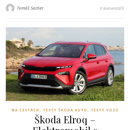
Tomáš Sacher
0 komentářů
,
,
NA CESTÁCH
TESTY ŠKODA AUTO
TESTY VOZŮ
Škoda Elroq –