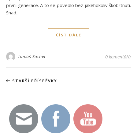
první generace. A to se povedlo bez jakéhokoliv škobrtnutí.
Snad…
ČÍST DÁLE
Tomáš Sacher
0 komentářů
STARŠÍ PŘÍSPĚVKY