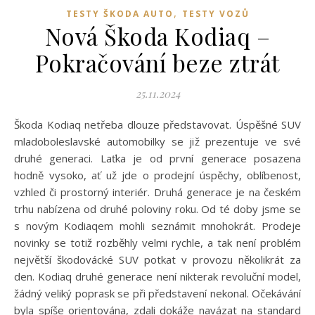
,
TESTY ŠKODA AUTO
TESTY VOZŮ
Nová Škoda Kodiaq –
Pokračování beze ztrát
25.11.2024
Škoda Kodiaq netřeba dlouze představovat. Úspěšné SUV
mladoboleslavské automobilky se již prezentuje ve své
druhé generaci. Laťka je od první generace posazena
hodně vysoko, ať už jde o prodejní úspěchy, oblíbenost,
vzhled či prostorný interiér. Druhá generace je na českém
trhu nabízena od druhé poloviny roku. Od té doby jsme se
s novým Kodiaqem mohli seznámit mnohokrát. Prodeje
novinky se totiž rozběhly velmi rychle, a tak není problém
největší škodovácké SUV potkat v provozu několikrát za
den. Kodiaq druhé generace není nikterak revoluční model,
žádný veliký poprask se při představení nekonal. Očekávání
byla spíše orientována, zdali dokáže navázat na standard