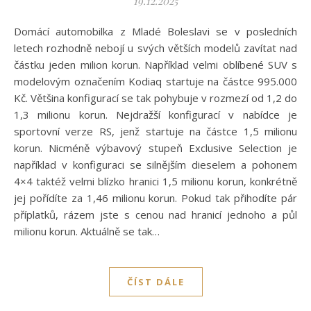
19.12.2025
Domácí automobilka z Mladé Boleslavi se v posledních
letech rozhodně nebojí u svých větších modelů zavítat nad
částku jeden milion korun. Například velmi oblíbené SUV s
modelovým označením Kodiaq startuje na částce 995.000
Kč. Většina konfigurací se tak pohybuje v rozmezí od 1,2 do
1,3 milionu korun. Nejdražší konfigurací v nabídce je
sportovní verze RS, jenž startuje na částce 1,5 milionu
korun. Nicméně výbavový stupeň Exclusive Selection je
například v konfiguraci se silnějším dieselem a pohonem
4×4 taktéž velmi blízko hranici 1,5 milionu korun, konkrétně
jej pořídíte za 1,46 milionu korun. Pokud tak přihodíte pár
příplatků, rázem jste s cenou nad hranicí jednoho a půl
milionu korun. Aktuálně se tak…
ČÍST DÁLE