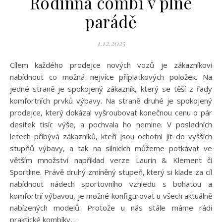
Rodinná combi v plné
parádě
1.12.2025
Cílem každého prodejce nových vozů je zákazníkovi
nabídnout co možná nejvíce příplatkových položek. Na
jedné straně je spokojený zákazník, který se těší z řady
komfortních prvků výbavy. Na straně druhé je spokojený
prodejce, který dokázal vyšroubovat konečnou cenu o pár
desítek tisíc výše, a pochvala ho nemine. V posledních
letech přibývá zákazníků, kteří jsou ochotni jít do vyšších
stupňů výbavy, a tak na silnicích můžeme potkávat ve
větším množství například verze Laurin & Klement či
Sportline. Právě druhý zmíněný stupeň, který si klade za cíl
nabídnout nádech sportovního vzhledu s bohatou a
komfortní výbavou, je možné konfigurovat u všech aktuálně
nabízených modelů. Protože u nás stále máme rádi
praktické kombíky,…