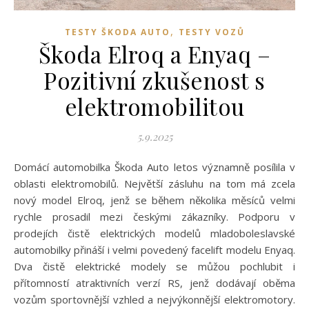
,
TESTY ŠKODA AUTO
TESTY VOZŮ
Škoda Elroq a Enyaq –
Pozitivní zkušenost s
elektromobilitou
5.9.2025
Domácí automobilka Škoda Auto letos významně posílila v
oblasti elektromobilů. Největší zásluhu na tom má zcela
nový model Elroq, jenž se během několika měsíců velmi
rychle prosadil mezi českými zákazníky. Podporu v
prodejích čistě elektrických modelů mladoboleslavské
automobilky přináší i velmi povedený facelift modelu Enyaq.
Dva čistě elektrické modely se můžou pochlubit i
přítomností atraktivních verzí RS, jenž dodávají oběma
vozům sportovnější vzhled a nejvýkonnější elektromotory.