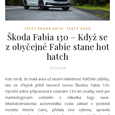
,
TESTY ŠKODA AUTO
TESTY VOZŮ
Škoda Fabia 130 – Když se
z obyčejné Fabie stane hot
hatch
20.6.2026
Kdo tvrdí, že malá auta už neumí nabídnout řidičské zážitky,
ten se zřejmě ještě nesvezl novou Škodou Fabia 130.
Výroční edice připravená k oslavám 130 let značky není jen
marketingovým cvičením s několika logy navíc.
Mladoboleslavská automobilka vzala základ v podobě
modelu Monte Carlo, přidala více výkonu, upravila