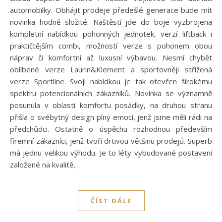
automobilky. Obhájit prodeje předešlé generace bude mít
novinka hodně složité. Naštěstí jde do boje vyzbrojena
kompletní nabídkou pohonných jednotek, verzí liftback i
praktičtějším combi, možností verze s pohonem obou
náprav či komfortní až luxusní výbavou. Nesmí chybět
oblíbené verze Laurin&Klement a sportovněji střižená
verze Sportline. Svoji nabídkou je tak otevřen širokému
spektru potencionálních zákazníků. Novinka se významně
posunula v oblasti komfortu posádky, na druhou stranu
přišla o svébytný design plný emocí, jenž jsme měli rádi na
předchůdci. Ostatně o úspěchu rozhodnou především
firemní zákazníci, jenž tvoří drtivou většinu prodejů. Superb
má jednu velikou výhodu. Je to léty vybudované postavení
založené na kvalitě,…
ČÍST DÁLE