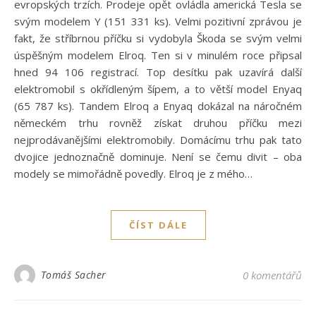
evropských trzích. Prodeje opět ovládla americká Tesla se
svým modelem Y (151 331 ks). Velmi pozitivní zprávou je
fakt, že stříbrnou příčku si vydobyla Škoda se svým velmi
úspěšným modelem Elroq. Ten si v minulém roce připsal
hned 94 106 registrací. Top desítku pak uzavírá další
elektromobil s okřídleným šípem, a to větší model Enyaq
(65 787 ks). Tandem Elroq a Enyaq dokázal na náročném
německém trhu rovněž získat druhou příčku mezi
nejprodávanějšími elektromobily. Domácímu trhu pak tato
dvojice jednoznačně dominuje. Není se čemu divit – oba
modely se mimořádně povedly. Elroq je z mého…
ČÍST DÁLE
Tomáš Sacher
0 komentářů