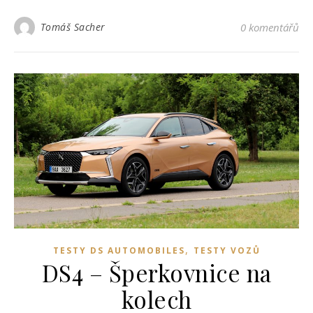
Tomáš Sacher
0 komentářů
,
TESTY DS AUTOMOBILES
TESTY VOZŮ
DS4 – Šperkovnice na
kolech