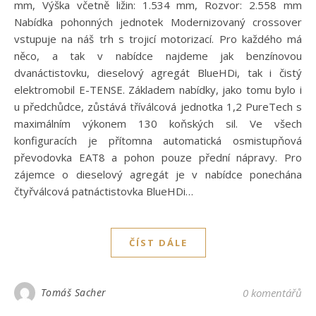
mm, Výška včetně ližin: 1.534 mm, Rozvor: 2.558 mm
Nabídka pohonných jednotek Modernizovaný crossover
vstupuje na náš trh s trojicí motorizací. Pro každého má
něco, a tak v nabídce najdeme jak benzínovou
dvanáctistovku, dieselový agregát BlueHDi, tak i čistý
elektromobil E-TENSE. Základem nabídky, jako tomu bylo i
u předchůdce, zůstává tříválcová jednotka 1,2 PureTech s
maximálním výkonem 130 koňských sil. Ve všech
konfiguracích je přítomna automatická osmistupňová
převodovka EAT8 a pohon pouze přední nápravy. Pro
zájemce o dieselový agregát je v nabídce ponechána
čtyřválcová patnáctistovka BlueHDi…
ČÍST DÁLE
Tomáš Sacher
0 komentářů