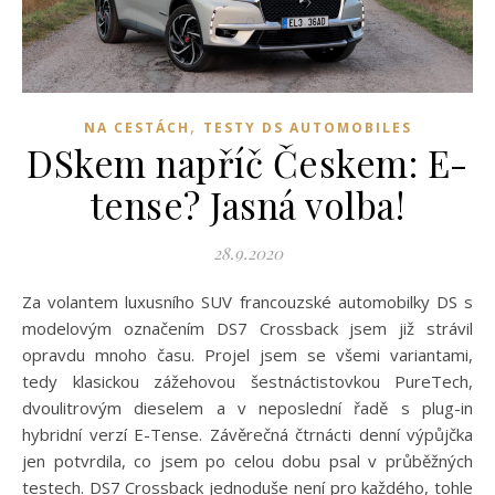
,
NA CESTÁCH
TESTY DS AUTOMOBILES
DSkem napříč Českem: E-
tense? Jasná volba!
28.9.2020
Za volantem luxusního SUV francouzské automobilky DS s
modelovým označením DS7 Crossback jsem již strávil
opravdu mnoho času. Projel jsem se všemi variantami,
tedy klasickou zážehovou šestnáctistovkou PureTech,
dvoulitrovým dieselem a v neposlední řadě s plug-in
hybridní verzí E-Tense. Závěrečná čtrnácti denní výpůjčka
jen potvrdila, co jsem po celou dobu psal v průběžných
testech. DS7 Crossback jednoduše není pro každého, tohle