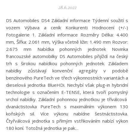
28.6.2022
DS Automobiles DS4 Základní informace Týdenní soužití s
vozem Výbava a ceník Konkurenti Hodnocení (+/-)
Fotogalerie 1. Základní informace Rozměry Délka: 4.400
mm, Šířka: 2.061 mm, Výška včetně ližin: 1.490 mm Rozvor:
2.675 mm Nabídka pohonných jednotek Novinka
francouzské automobilky DS Automobiles přijíždí na český
trh s širokou nabídkou pohonných jednotek. Základem
nabídky zůstávají konvenční agregáty v podobě
benzínového PureTech ve třech výkonnostních variantách a
dieselová jednotka BlueHDi. Nechybí však plug-in hybridní
technologie s označením E-TENSE, která tvoří pomyslný
vrchol nabídky. Základní pohonnou jednotkou je tříválcová
dvanáctistovka PureTech s maximálním výkonem 130
koňských sil. Více výkonu nabídne šestnáctistovka.
Čtyřválcová jednotka s přímým vstřikováním nabízí výkon
180 koní. Totožná jednotka je pak…