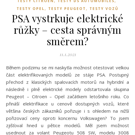
,
,
TESTY CITROËN
TESTY DS AUTOMOBILES
,
,
TESTY OPEL
TESTY PEUGEOT
TESTY VOZŮ
PSA vystrkuje elektrické
růžky – cesta správným
směrem?
11.1.2021
Během podzimu se mi naskytla možnost otestovat velkou
část elektrifikovaných modelů ze stáje PSA. Postupný
přechod z klasických spalovacích motorů na hybridní a
následně i plně elektrické modely odstartovala skupina
Peugeot – Citroen – Opel začátkem letošního roku. Co
přináší elektrifikace u cenově dostupných vozů, které
většina českých zákazníků pořizuje i s ohledem na nižší
pořizovací ceny oproti koncernu Volkswagen? To jsem
zjišťoval hned u pětice modelů. Měl jsem možnost
usednout za volant Peugeotu 508 SW, modelu 3008