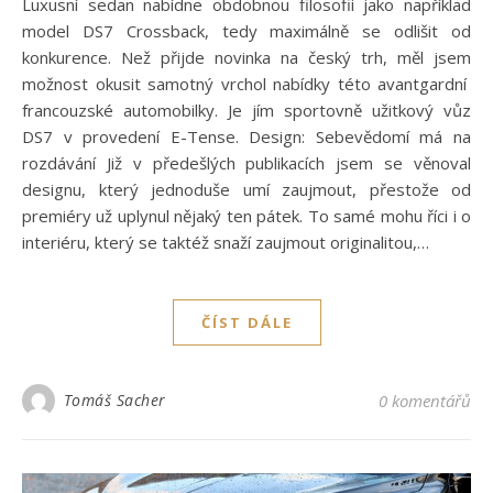
Luxusní sedan nabídne obdobnou filosofii jako například
model DS7 Crossback, tedy maximálně se odlišit od
konkurence. Než přijde novinka na český trh, měl jsem
možnost okusit samotný vrchol nabídky této avantgardní
francouzské automobilky. Je jím sportovně užitkový vůz
DS7 v provedení E-Tense. Design: Sebevědomí má na
rozdávání Již v předešlých publikacích jsem se věnoval
designu, který jednoduše umí zaujmout, přestože od
premiéry už uplynul nějaký ten pátek. To samé mohu říci i o
interiéru, který se taktéž snaží zaujmout originalitou,…
ČÍST DÁLE
Tomáš Sacher
0 komentářů