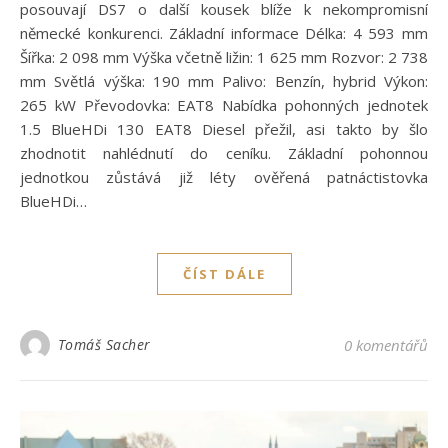
posouvají DS7 o další kousek blíže k nekompromisní
německé konkurenci. Základní informace Délka: 4 593 mm
Šířka: 2 098 mm Výška včetně ližin: 1 625 mm Rozvor: 2 738
mm Světlá výška: 190 mm Palivo: Benzín, hybrid Výkon:
265 kW Převodovka: EAT8 Nabídka pohonných jednotek
1.5 BlueHDi 130 EAT8 Diesel přežil, asi takto by šlo
zhodnotit nahlédnutí do ceníku. Základní pohonnou
jednotkou zůstává již léty ověřená patnáctistovka
BlueHDi…
ČÍST DÁLE
Tomáš Sacher
0 komentářů