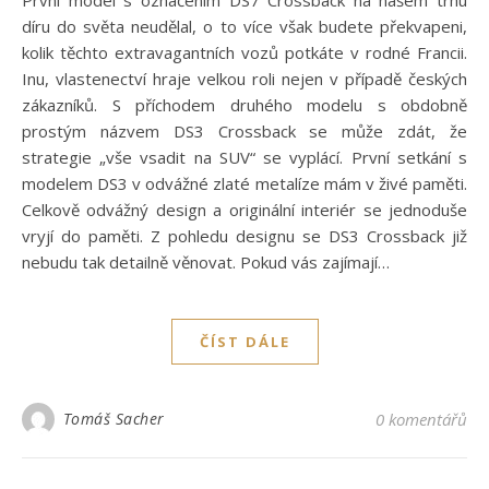
První model s označením DS7 Crossback na našem trhu
díru do světa neudělal, o to více však budete překvapeni,
kolik těchto extravagantních vozů potkáte v rodné Francii.
Inu, vlastenectví hraje velkou roli nejen v případě českých
zákazníků. S příchodem druhého modelu s obdobně
prostým názvem DS3 Crossback se může zdát, že
strategie „vše vsadit na SUV“ se vyplácí. První setkání s
modelem DS3 v odvážné zlaté metalíze mám v živé paměti.
Celkově odvážný design a originální interiér se jednoduše
vryjí do paměti. Z pohledu designu se DS3 Crossback již
nebudu tak detailně věnovat. Pokud vás zajímají…
ČÍST DÁLE
Tomáš Sacher
0 komentářů