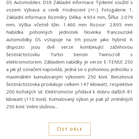
DS Automobiles DS9 Základní informace Týdenní soužití s
vozem Výbava a ceník Hodnocení (+/-) Fotogalerie 1.
Základní informace Rozměry Délka: 4.934 mm, Šířka: 2.079
mm, Výška včetně ližin: 1.460 mm Rozvor: 2.895 mm
Nabídka pohonných jednotek Novinka francouzské
automobilky DS vstupuje na trh pouze jako hybrid. K
dispozici jsou dvě verze kombinující zážehovou
šestnáctistovku Turbo benzin Twinscroll s
elektromotorem. Základem nabídky je verze E-TENSE 250
a jak již označení napovídá, jedná se o pohonnou jednotku s
maximálním kumulovaným výkonem 250 koní. Benzínová
šestnáctistovka produkuje celkem 147 kilowatt, respektive
200 koňských sil. Elektromotor přidává k dobru dalších 81
kilowatt (110 koní). Kumulovaný výkon je pak již zmíněných
250 koní. Velmi slušnou…
ČÍST DÁLE