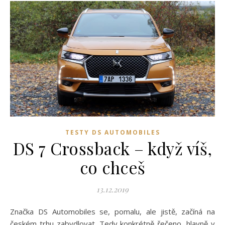
TESTY DS AUTOMOBILES
DS 7 Crossback – když víš,
co chceš
13.12.2019
Značka DS Automobiles se, pomalu, ale jistě, začíná na
českém trhu zabydlovat. Tedy konkrétně řečeno, hlavně v