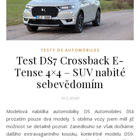
TESTY DS AUTOMOBILES
Test DS7 Crossback E-
Tense 4×4 – SUV nabité
sebevědomím
11.5.2020
Modelová nabídka automobilky DS Automobiles čítá
prozatím pouze dva modely. S oběma vozy jsem měl již
možnost se detailně poznat. Zanedlouho se však dočkáme
dalšího extravagantního kousku, konkrétně modelu DS9.