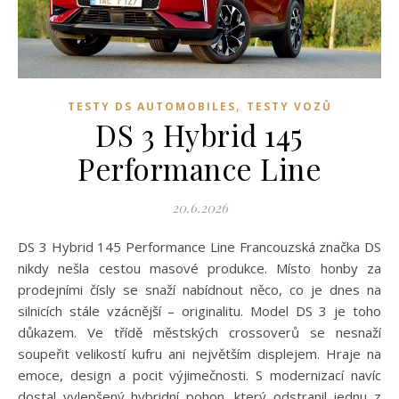
,
TESTY DS AUTOMOBILES
TESTY VOZŮ
DS 3 Hybrid 145
Performance Line
20.6.2026
DS 3 Hybrid 145 Performance Line Francouzská značka DS
nikdy nešla cestou masové produkce. Místo honby za
prodejními čísly se snaží nabídnout něco, co je dnes na
silnicích stále vzácnější – originalitu. Model DS 3 je toho
důkazem. Ve třídě městských crossoverů se nesnaží
soupeřit velikostí kufru ani největším displejem. Hraje na
emoce, design a pocit výjimečnosti. S modernizací navíc
dostal vylepšený hybridní pohon, který odstranil jednu z