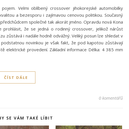
pojem. Velmi oblíbený crossover jihokorejské automobilky
 kvalitou a bezesporu i zajímavou cenovou politikou. Současný
 předchůdcem společné tak akorát jméno. Opravdu nová Kona
rohlásit, že se jedná o rodinný crossover, jelikož nárůst
ozu zůstává i nadále hodně odvážný. Veliký posun lze shledat v
mi podstatnou novinkou je však fakt, že pod kapotou zůstávají
stě elektrické provedení. Základní informace Délka: 4 385 mm
ČÍST DÁLE
0 komentářů
Y SE VÁM TAKÉ LÍBIT