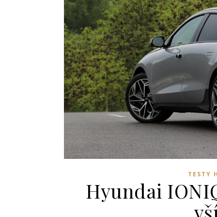
TESTY 
Hyundai IONIQ
vš