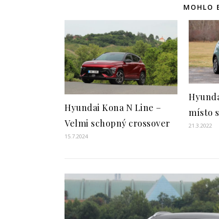
MOHLO B
Hyunda
Hyundai Kona N Line –
místo 
Velmi schopný crossover
21.3.2022
15.7.2024