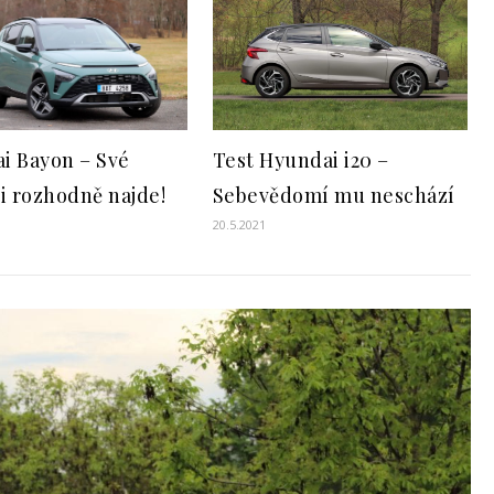
i Bayon – Své
Test Hyundai i20 –
si rozhodně najde!
Sebevědomí mu neschází
20.5.2021