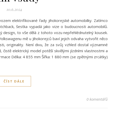
10.6.2024
zem elektrifikované řady jihokorejské automobilky. Zatímco
atchback, šestka vypadá jako vize o budoucnosti automobilů.
ický design, to vše dělá z tohoto vozu nepřehlédnutelný kousek.
Volkswagenu mě u Jihokorejců baví jejich odvaha vytvořit něco
ti, originality. Není divu, že za svůj vzhled dostal významné
, čistě elektrický model potěší skvělými jízdními vlastnostmi a
ormace Délka: 4 855 mm Šířka: 1 880 mm (se zpětnými zrcátky)
ČÍST DÁLE
0 komentářů