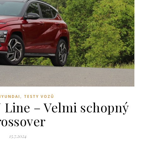
,
HYUNDAI
TESTY VOZŮ
 Line – Velmi schopný
rossover
15.7.2024