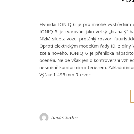
Hyundai IONIQ 6 je pro mnohé výstředním vo
IONIQ 5 je tvarován jako veliký „hranatý” h
Nízká silueta vozu, protáhlý rozvor, futurist
Oproti elektrickým modelům řady ID. z dílny 
zcela nového. IONIQ 6 je přehlídka nápaditos
ocenění. Nejde však jen o kontroverzní vzhled
nesmírně komfortním interiérem. Základní inf
Výška: 1 495 mm Rozvor:…
Tomáš Sacher