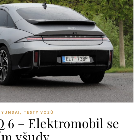
,
HYUNDAI
TESTY VOZŮ
 6 – Elektromobil se
ím všudy