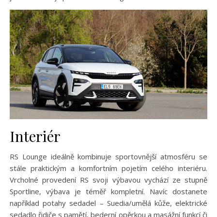
Interiér
RS Lounge ideálně kombinuje sportovnější atmosféru se
stále praktickým a komfortním pojetím celého interiéru.
Vrcholné provedení RS svoji výbavou vychází ze stupně
Sportline, výbava je téměř kompletní. Navíc dostanete
například potahy sedadel – Suedia/umělá kůže, elektrické
sedadlo řidiče s pamětí, bederní opěrkou a masážní funkcí či