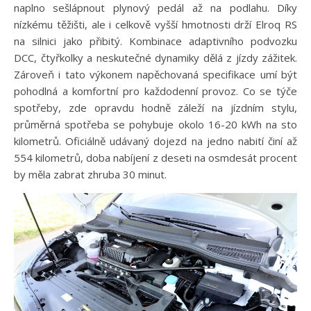
naplno sešlápnout plynový pedál až na podlahu. Díky
nízkému těžišti, ale i celkově vyšší hmotnosti drží Elroq RS
na silnici jako přibitý. Kombinace adaptivního podvozku
DCC, čtyřkolky a neskutečné dynamiky dělá z jízdy zážitek.
Zároveň i tato výkonem napěchovaná specifikace umí být
pohodlná a komfortní pro každodenní provoz. Co se týče
spotřeby, zde opravdu hodně záleží na jízdním stylu,
průměrná spotřeba se pohybuje okolo 16-20 kWh na sto
kilometrů. Oficiálně udávaný dojezd na jedno nabití činí až
554 kilometrů, doba nabíjení z deseti na osmdesát procent
by měla zabrat zhruba 30 minut.