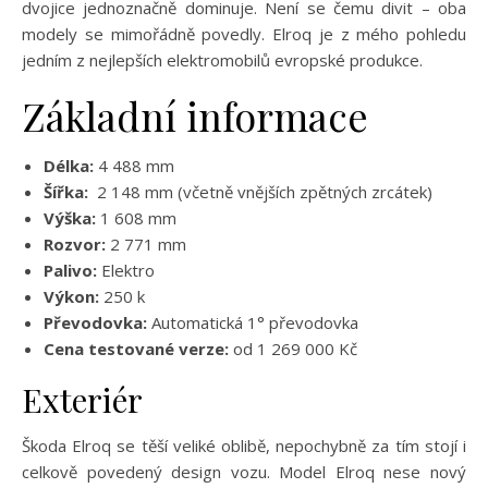
dvojice jednoznačně dominuje. Není se čemu divit – oba
modely se mimořádně povedly. Elroq je z mého pohledu
jedním z nejlepších elektromobilů evropské produkce.
Základní informace
Délka:
4 488 mm
Šířka:
2 148 mm (včetně vnějších zpětných zrcátek)
Výška:
1 608 mm
Rozvor:
2 771 mm
Palivo:
Elektro
Výkon:
250 k
Převodovka:
Automatická 1° převodovka
Cena testované verze:
od 1 269 000 Kč
Exteriér
Škoda Elroq se těší veliké oblibě, nepochybně za tím stojí i
celkově povedený design vozu. Model Elroq nese nový