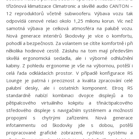
třízónová klimatizace Climatronic a skvělé audio CANTON –
12 reproduktorů včetně subwooferu. Výbava vozu tak
odpovídá cenové relaci okolo 1,25 milionu korun. Víc než
samotná výbava je celková atmosféra na palubě vozu.
Nová generace interiérů škodovky je více o komfortu,
pohodlí a bezpečnosti. Za volantem se cítíte komfortně i při
několika hodinové cestě. Zásluhu na tom mají především
skvělá ergonomická sedadla, ale i výborné odhlučnění
kabiny. Z pohledu ergonomie je vše na výbornou, potěší i
celá řada odkládacích prostor. V případě konfigurace RS
Lounge je patrná i preciznost a kvalita zpracování celé
palubní desky, ale i ostatních komponent. Elroq RS
standardně nabízí kombinaci dvojice displejů a to
pětipalcového virtuálního kokpitu a třináctipalcového
středového displeje s navigačním systémem a možností
propojení s chytrými zařízeními. Nová generace
infotainmentu od škodovky jde s dobou, potěší
propracované grafické zobrazení, rychlost systému a