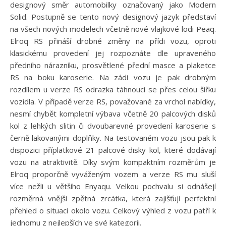
designový směr automobilky označovaný jako Modern
Solid. Postupně se tento nový designový jazyk představí
na všech nových modelech včetně nové vlajkové lodi Peaq.
Elroq RS přináší drobné změny na přídi vozu, oproti
klasickému provedení jej rozpoznáte dle upraveného
předního nárazníku, prosvětlené přední masce a plaketce
RS na boku karoserie. Na zádi vozu je pak drobným
rozdílem u verze RS odrazka táhnoucí se přes celou šířku
vozidla. V případě verze RS, považované za vrchol nabídky,
nesmí chybět kompletní výbava včetně 20 palcových disků
kol z lehkých slitin či dvoubarevné provedení karoserie s
černě lakovanými doplňky. Na testovaném vozu jsou pak k
dispozici příplatkové 21 palcové disky kol, které dodávají
vozu na atraktivitě. Díky svým kompaktním rozměrům je
Elroq proporčně vyváženým vozem a verze RS mu sluší
více nežli u většího Enyaqu. Velkou pochvalu si odnášejí
rozměrná vnější zpětná zrcátka, která zajišťují perfektní
přehled o situaci okolo vozu. Celkový výhled z vozu patří k
jednomu z nejlepších ve své kategorii.