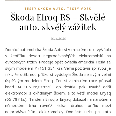
,
TESTY ŠKODA AUTO
TESTY VOZŮ
Škoda Elroq RS – Skvělé
auto, skvělý zážitek
30.4.2026
Domácí automobilka Škoda Auto si v minulém roce vyšlápla
v žebříčku deseti nejprodávanějších elektromobilů na
evropských trzích. Prodeje opět ovládla americká Tesla se
svým modelem Y (151 331 ks). Velmi pozitivní zprávou je
fakt, že stříbrnou příčku si vydobyla Škoda se svým velmi
úspěšným modelem Elroq. Ten si v minulém roce připsal
hned 94 106 registrací. Top desítku pak uzavírá další
elektromobil s okřídleným šípem, a to větší model Enyaq
(65 787 ks). Tandem Elroq a Enyaq dokázal na náročném
německém trhu rovněž získat druhou příčku mezi
nejprodávanějšími elektromobily. Domácímu trhu pak tato