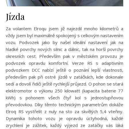
Jízda
Za volantem Elroqu jsem již najezdil mnoho kilometrů a
vždy jsem byl maximálně spokojený s celkovým nastavením
vozu. Podvozek jako by našel ideální nastavení jak na
hladké povrchy nových silnic a dálnic, tak na horší povrchy
okresních cest. Především pak v městském provozu je
podvozek opravdu komfortní. Verze RS s adaptivním
podvozkem DCC nabízí ještě o poznání lepší vlastnosti,
především pak při ostré jízdě v zatáčkách, kde dokonale
sedí a dovolí řidiči ještě rychlejší průjezd. O pohon se stará
elektromotor o výkonu 250 kilowatt (kapacita baterie 77
kWh) s pohonem všech čtyř kol s jednostupňovou
převodovkou. Díky těmto technickým parametrům dokáže
Elroq RS vystřelit z nuly na sto za skvělých 5,4 vteřiny.
Dynamika tohoto vozu je opravdu úctyhodná, každé
zrychlení je zážitek, každý výjezd ze zatáčky vás láká