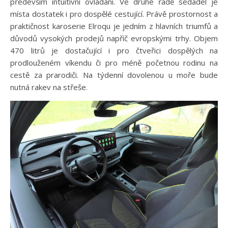
především intuitivní ovládání. Ve druhé řadě sedadel je
místa dostatek i pro dospělé cestující. Právě prostornost a
praktičnost karoserie Elroqu je jedním z hlavních triumfů a
důvodů vysokých prodejů napříč evropskými trhy. Objem
470 litrů je dostačující i pro čtveřici dospělých na
prodlouženém víkendu či pro méně početnou rodinu na
cestě za prarodiči. Na týdenní dovolenou u moře bude
nutná rakev na střeše.