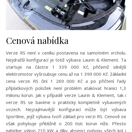
Cenová nabídka
Verze RS není v ceníku postavena na samotném vrcholu.
Nejdražší konfigurací je totiž výbava Laurin & Klement. Ta
startuje na částce 1 339 000 Kč, přičemž silnější
elektromotor vyšroubuje cenu až na 1 399 000 Kč. Základní
cena verze RS činí 1 269 000 Kč a po přičtení řady
příplatkových položek není problém atakovat hranici 1,3
milionu korun. Jak v případě verze Laurin & Klement, tak i
verze RS se bavíme o prakticky kompletně vybavených
vozech. Nejzajímavější konfigurací může být výbava
Sportline, jejíž výbava tvoří základ pro verzi RS. Cenově se
však pohybuje přibližně o 200 tisíc korun níže. Přesto
nabídne výkon 210 kW a díky absenci pohonu všech kol i