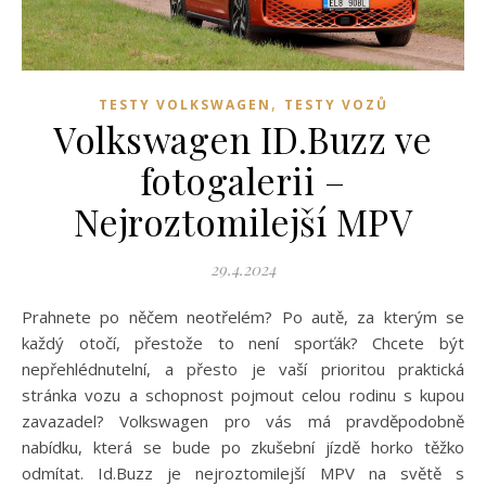
,
TESTY VOLKSWAGEN
TESTY VOZŮ
Volkswagen ID.Buzz ve
fotogalerii –
Nejroztomilejší MPV
29.4.2024
Prahnete po něčem neotřelém? Po autě, za kterým se
každý otočí, přestože to není sporťák? Chcete být
nepřehlédnutelní, a přesto je vaší prioritou praktická
stránka vozu a schopnost pojmout celou rodinu s kupou
zavazadel? Volkswagen pro vás má pravděpodobně
nabídku, která se bude po zkušební jízdě horko těžko
odmítat. Id.Buzz je nejroztomilejší MPV na světě s