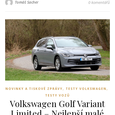
Tomáš Sacher
0 komentářů
,
,
NOVINKY A TISKOVÉ ZPRÁVY
TESTY VOLKSWAGEN
TESTY VOZŮ
Volkswagen Golf Variant
Limited – Nejlepší malé