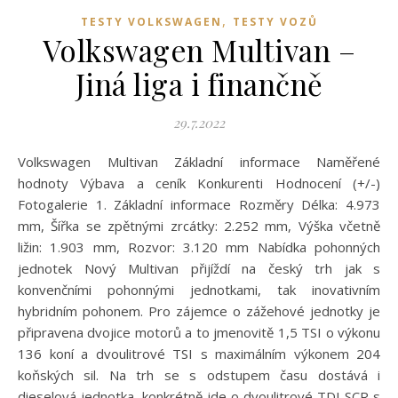
,
TESTY VOLKSWAGEN
TESTY VOZŮ
Volkswagen Multivan –
Jiná liga i finančně
29.7.2022
Volkswagen Multivan Základní informace Naměřené
hodnoty Výbava a ceník Konkurenti Hodnocení (+/-)
Fotogalerie 1. Základní informace Rozměry Délka: 4.973
mm, Šířka se zpětnými zrcátky: 2.252 mm, Výška včetně
ližin: 1.903 mm, Rozvor: 3.120 mm Nabídka pohonných
jednotek Nový Multivan přijíždí na český trh jak s
konvenčními pohonnými jednotkami, tak inovativním
hybridním pohonem. Pro zájemce o zážehové jednotky je
připravena dvojice motorů a to jmenovitě 1,5 TSI o výkonu
136 koní a dvoulitrové TSI s maximálním výkonem 204
koňských sil. Na trh se s odstupem času dostává i
dieselová jednotka, konkrétně jde o dvoulitrové TDI SCR s