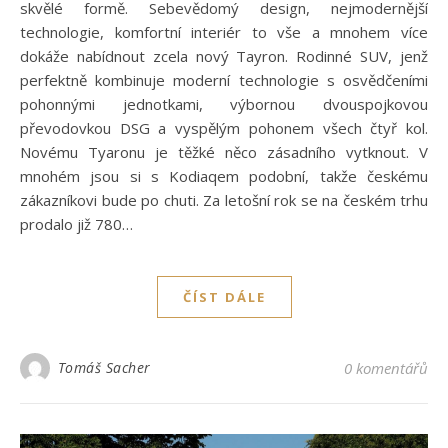
skvělé formě. Sebevědomý design, nejmodernější
technologie, komfortní interiér to vše a mnohem více
dokáže nabídnout zcela nový Tayron. Rodinné SUV, jenž
perfektně kombinuje moderní technologie s osvědčeními
pohonnými jednotkami, výbornou dvouspojkovou
převodovkou DSG a vyspělým pohonem všech čtyř kol.
Novému Tyaronu je těžké něco zásadního vytknout. V
mnohém jsou si s Kodiaqem podobní, takže českému
zákazníkovi bude po chuti. Za letošní rok se na českém trhu
prodalo již 780…
ČÍST DÁLE
Tomáš Sacher
0 komentářů