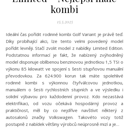
kombi
15.5.2025
Ideální čas pořídit rodinné kombi Golf Variant je právě teď.
Díky probíhající akci, lze tento velmi povedený model
pořídit levněji. Stačí zvolit model z nabídky Limited Edition.
Podstatnou informací je fakt, že nabízený zvýhodněný
model disponuje oblíbenou benzinovou jednotkou 1,5 TSI o
výkonu 85 kilowatt ve spojení s šesti stupňovou manuální
převodovkou. Za 624.900 korun tak máte spolehlivé
rodinné kombi s výkonnou čtyřválcovou jednotkou,
manuálem o šesti rychlostních stupních a ve výsledku i
solidní výbavou pro každodenní provoz. Kdo nezastává
elektrifikaci, od vozu očekává hospodárný provoz a
praktičnost, měl by co nejdříve navštívit některý z
autosalonů značky Volkswagen. Takovéto vozy totiž
postupně z nabídek většiny výrobců neúprosně mizí a je…