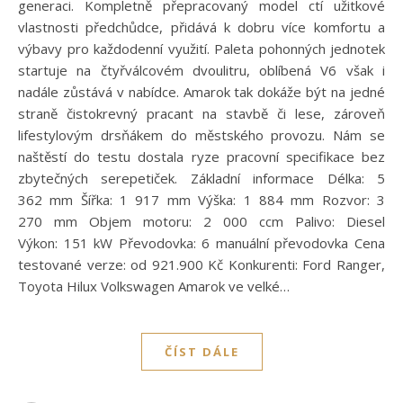
generaci. Kompletně přepracovaný model ctí užitkové
vlastnosti předchůdce, přidává k dobru více komfortu a
výbavy pro každodenní využití. Paleta pohonných jednotek
startuje na čtyřválcovém dvoulitru, oblíbená V6 však i
nadále zůstává v nabídce. Amarok tak dokáže být na jedné
straně čistokrevný pracant na stavbě či lese, zároveň
lifestylovým drsňákem do městského provozu. Nám se
naštěstí do testu dostala ryze pracovní specifikace bez
zbytečných serepetiček. Základní informace Délka: 5
362 mm Šířka: 1 917 mm Výška: 1 884 mm Rozvor: 3
270 mm Objem motoru: 2 000 ccm Palivo: Diesel
Výkon: 151 kW Převodovka: 6 manuální převodovka Cena
testované verze: od 921.900 Kč Konkurenti: Ford Ranger,
Toyota Hilux Volkswagen Amarok ve velké…
ČÍST DÁLE