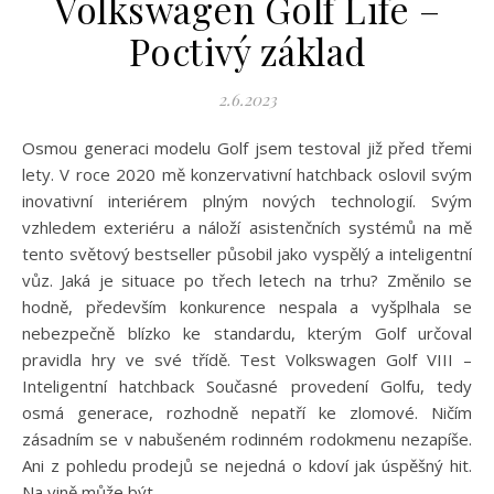
Volkswagen Golf Life –
Poctivý základ
2.6.2023
Osmou generaci modelu Golf jsem testoval již před třemi
lety. V roce 2020 mě konzervativní hatchback oslovil svým
inovativní interiérem plným nových technologií. Svým
vzhledem exteriéru a náloží asistenčních systémů na mě
tento světový bestseller působil jako vyspělý a inteligentní
vůz. Jaká je situace po třech letech na trhu? Změnilo se
hodně, především konkurence nespala a vyšplhala se
nebezpečně blízko ke standardu, kterým Golf určoval
pravidla hry ve své třídě. Test Volkswagen Golf VIII –
Inteligentní hatchback Současné provedení Golfu, tedy
osmá generace, rozhodně nepatří ke zlomové. Ničím
zásadním se v nabušeném rodinném rodokmenu nezapíše.
Ani z pohledu prodejů se nejedná o kdoví jak úspěšný hit.
Na vině může být…