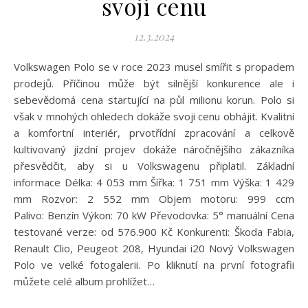
svoji cenu
12.3.2024
Volkswagen Polo se v roce 2023 musel smířit s propadem
prodejů. Příčinou může být silnější konkurence ale i
sebevědomá cena startující na půl milionu korun. Polo si
však v mnohých ohledech dokáže svoji cenu obhájit. Kvalitní
a komfortní interiér, prvotřídní zpracování a celkově
kultivovaný jízdní projev dokáže náročnějšího zákazníka
přesvědčit, aby si u Volkswagenu připlatil. Základní
informace Délka: 4 053 mm Šířka: 1 751 mm Výška: 1 429
mm Rozvor: 2 552 mm Objem motoru: 999 ccm
Palivo: Benzín Výkon: 70 kW Převodovka: 5° manuální Cena
testované verze: od 576.900 Kč Konkurenti: Škoda Fabia,
Renault Clio, Peugeot 208, Hyundai i20 Nový Volkswagen
Polo ve velké fotogalerii. Po kliknutí na první fotografii
můžete celé album prohlížet…