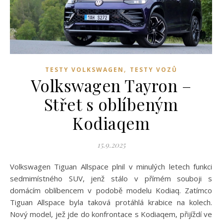
,
TESTY VOLKSWAGEN
TESTY VOZŮ
Volkswagen Tayron –
Střet s oblíbeným
Kodiaqem
15.9.2025
Volkswagen Tiguan Allspace plnil v minulých letech funkci
sedmimístného SUV, jenž stálo v přímém souboji s
domácím oblíbencem v podobě modelu Kodiaq. Zatímco
Tiguan Allspace byla taková protáhlá krabice na kolech.
Nový model, jež jde do konfrontace s Kodiaqem, přijíždí ve