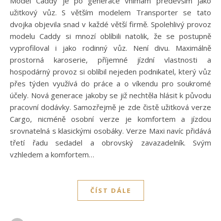
Model Caddy je po generace vnímám především jako
užitkový vůz. S větším modelem Transporter se tato
dvojka objevila snad v každé větší firmě. Spolehlivý provoz
modelu Caddy si mnozí oblíbili natolik, že se postupně
vyprofiloval i jako rodinný vůz. Není divu. Maximálně
prostorná karoserie, příjemné jízdní vlastnosti a
hospodárný provoz si oblíbil nejeden podnikatel, který vůz
přes týden využívá do práce a o víkendu pro soukromé
účely. Nová generace jakoby se již nechtěla hlásit k původu
pracovní dodávky. Samozřejmě je zde čistě užitková verze
Cargo, nicméně osobní verze je komfortem a jízdou
srovnatelná s klasickými osobáky. Verze Maxi navíc přidává
třetí řadu sedadel a obrovský zavazadelník. Svým
vzhledem a komfortem…
ČÍST DÁLE