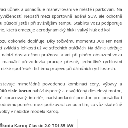
vací účinek a usnadňuje manévrování ve městě i parkování. Na
 vyvážeností. Nepatří mezi sportovně laděná SUV, ale ochotně
ůsobí jistě i při svižnějším tempu. Stabilitu vozu podporuje
ie, která omezuje aerodynamický hluk i valivý hluk od kol.
ozu dokonale doplňuje. Díky točivému momentu 300 Nm není
 zvládá s lehkostí už ve středních otáčkách. Na dálnici udržuje
í nabízí dostatečnou pružnost a ani při plném obsazení vozu
anuální převodovka pracuje přesně, jednotlivé rychlostní
 nízké spotřebě i tichému projevu při dálničních rychlostech.
stavuje mimořádně povedenou kombinaci ceny, výbavy a
000 tisíc korun
nabízí úsporný a osvědčený dieselový motor,
ně zpracovaný interiér, nadstandardní prostor pro posádku i
výhodnému poměru mezi pořizovací cenou a tím, co vůz skutečně
í volby v nabídce modelu Karoq.
Škoda Karoq Classic 2.0 TDI 85 kW