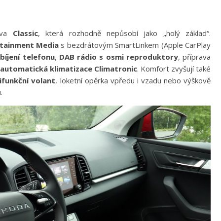
ava
Classic
, která rozhodně nepůsobí jako „holý základ“.
otainment Media
s bezdrátovým SmartLinkem (Apple CarPlay
íjení telefonu
,
DAB rádio s osmi reproduktory
, příprava
automatická klimatizace Climatronic
. Komfort zvyšují také
ifunkční volant
, loketní opěrka vpředu i vzadu nebo výškově
.