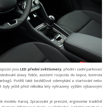
spozici jsou
LED přední světlomety
, přední i zadní parkovací
sledování únavy řidiče, asistent rozjezdu do kopce, kontrola
airbagů. Potěší také bezklíčové odemykání a startování nebo
ré byly ještě před několika lety vyhrazeny vyšším výbavovým
nek modelu Karoq. Zpracování je precizní, ergonomie tradičně