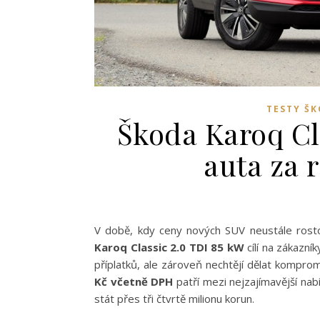
TESTY Š
Škoda Karoq Cl
auta za
V době, kdy ceny nových SUV neustále rosto
Karoq Classic 2.0 TDI 85 kW
cílí na zákazní
příplatků, ale zároveň nechtějí dělat komprom
Kč včetně DPH
patří mezi nejzajímavější na
stát přes tři čtvrtě milionu korun.