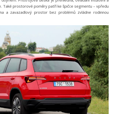
m dojmem. Přístrojová deska je přehledná, ovládání intuitivní a
uce. Také prostorové poměry patří ke špičce segmentu – vpředu
lena a zavazadlový prostor bez problémů zvládne rodinnou