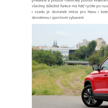
příkladná a použité materiály působí kvalitní
všechny důležité funkce má řidič rychle po r
i vzadu je dostatek místa pro hlavu i ko
dovolenou i sportovní vybavení.