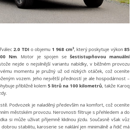
řválec
2.0 TDI
o objemu
1 968 cm³
, který poskytuje výkon
85
300 Nm
. Motor je spojen se
šestistupňovou manuální
ože nejde o nejsilnější variantu nabídky, v běžném provozu
čivému momentu je pružný už od nízkých otáček, což oceníte
loženým vozem. Jeho největší předností je ale hospodárnost –
hybuje přibližně kolem
5 litrů na 100 kilometrů
, takže Karoq
zdy.
jistě. Podvozek je naladěný především na komfort, což oceníte
enním městském provozu. Nerovnosti filtruje s přehledem a do
dka si může užívat příjemně klidnou jízdu. Současně však vůz
obrou stabilitu, karoserie se naklání jen minimálně a řidič má