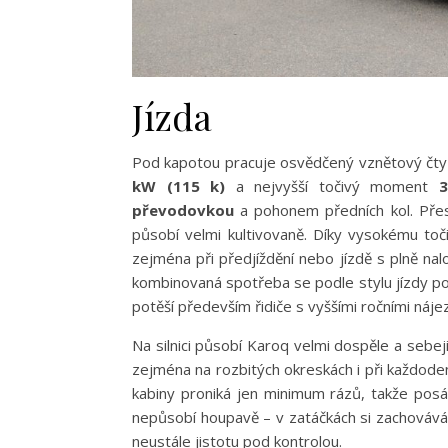
Jízda
Pod kapotou pracuje osvědčený vznětový čty
kW (115 k)
a nejvyšší točivý moment
převodovkou
a pohonem předních kol. Přest
působí velmi kultivovaně. Díky vysokému to
zejména při předjíždění nebo jízdě s plně na
kombinovaná spotřeba se podle stylu jízdy po
potěší především řidiče s vyššími ročními náje
Na silnici působí Karoq velmi dospěle a sebe
zejména na rozbitých okreskách i při každod
kabiny proniká jen minimum rázů, takže posá
nepůsobí houpavě – v zatáčkách si zachovává d
neustále jistotu pod kontrolou.