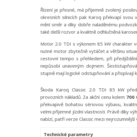
Řízení je přesné, má příjemně zvolený posilo
okresních silnicích pak Karoq překvapí svou
mění směr a díky dobře naladěnému podvozku p
také delší rozvor a kvalitně odhlučněná karoser
Motor 2.0 TDI s výkonem 85 kW charakter v
nutné motor zbytečně vytáčet a většinu situací
cestovní tempo s přehledem, při předjížděn
nepůsobí unaveným dojmem. Šestistupňová m
stupně mají logické odstupňování a přispívají k
Škoda Karoq Classic 2.0 TDI 85 kW před
provozních nákladů. Za akční cenu kolem
700 
překvapivě bohatou sériovou výbavu, kvalit
velmi příjemné jízdní vlastnosti. Právě díky 
nabízí, patří verze Classic mezi nejrozumnějš
Technické parametry