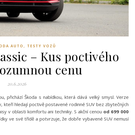
,
KODA AUTO
TESTY VOZŮ
assic – Kus poctivého
 rozumnou cenu
20.6.2026
u, přichází Škoda s nabídkou, která dává velký smysl. Verze
ky, kteří hledají poctivě postavené rodinné SUV bez zbytečných
isy v oblasti komfortu ani techniky. S akční cenou
od 699 000
bídky ve své třídě a potvrzuje, že dobře vybavené SUV nemusí