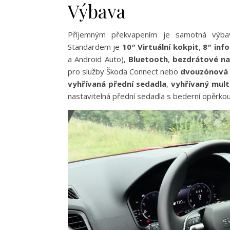
Výbava
Příjemným překvapením je samotná výb
Standardem je
10″ Virtuální kokpit
,
8″ inf
a Android Auto),
Bluetooth
,
bezdrátové nab
pro služby Škoda Connect nebo
dvouzónová 
vyhřívaná přední sedadla
,
vyhřívaný mult
nastavitelná přední sedadla s bederní opěrkou