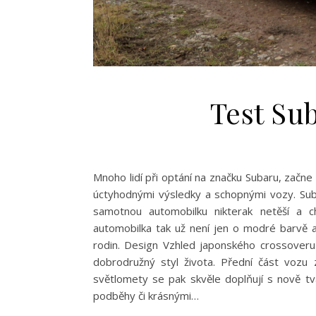
Test Sub
Mnoho lidí při optání na značku Subaru, začne
úctyhodnými výsledky a schopnými vozy. Sub
samotnou automobilku nikterak netěší a c
automobilka tak už není jen o modré barvě a 
rodin. Design Vzhled japonského crossoveru j
dobrodružný styl života. Přední část vozu z
světlomety se pak skvěle doplňují s nově t
podběhy či krásnými…