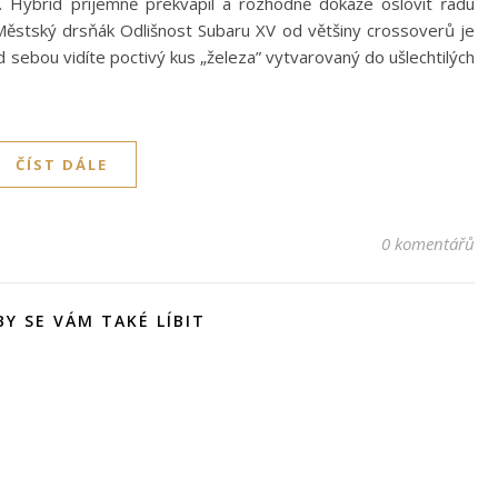
M. Hybrid příjemně překvapil a rozhodně dokáže oslovit řadu
: Městský drsňák Odlišnost Subaru XV od většiny crossoverů je
 sebou vidíte poctivý kus „železa” vytvarovaný do ušlechtilých
ČÍST DÁLE
0 komentářů
Y SE VÁM TAKÉ LÍBIT