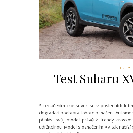
TESTY
Test Subaru XV
S označením crossover se v posledních letec
degradaci podstaty tohoto označení. Automobil
přihlásí svůj model právě k trendy crosso
udržitelnou. Model s označením XV tak nabízí p