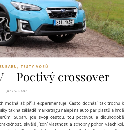
,
 SUBARU
TESTY VOZŮ
 – Poctivý crossover
30.10.2020
h možná až příliš experimentuje. Často dochází tak trochu k
ky tak na základě marketingu nalepí na auto pár plastů a hrdě
verům. Subaru jde svoji cestou, tou poctivou a dlouhodobě
raktičnost, skvělé jízdní vlastnosti a schopný pohon všech kol.