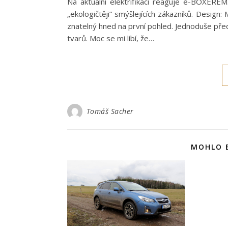
Na aktuální elektrifikaci reaguje e-BOXERE
„ekologičtěji” smýšlejících zákazníků. Design
znatelný hned na první pohled. Jednoduše před
tvarů. Moc se mi líbí, že…
Tomáš Sacher
MOHLO B