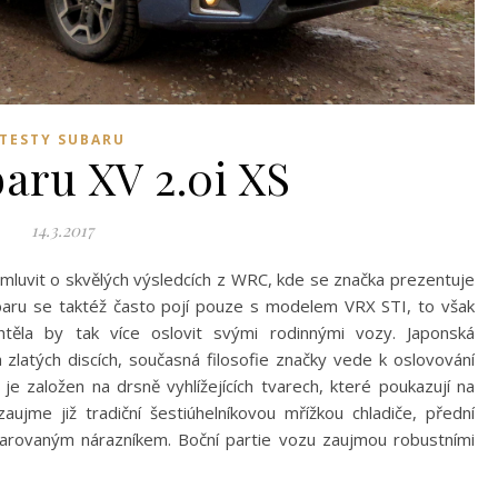
TESTY SUBARU
aru XV 2.0i XS
14.3.2017
 mluvit o skvělých výsledcích z WRC, kde se značka prezentuje
aru se taktéž často pojí pouze s modelem VRX STI, to však
htěla by tak více oslovit svými rodinnými vozy. Japonská
zlatých discích, současná filosofie značky vede k oslovování
e založen na drsně vyhlížejících tvarech, které poukazují na
aujme již tradiční šestiúhelníkovou mřížkou chladiče, přední
varovaným nárazníkem. Boční partie vozu zaujmou robustními