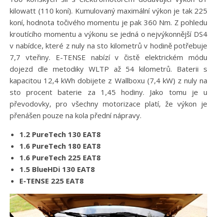
kilowatt (110 koní). Kumulovaný maximální výkon je tak 225
koní, hodnota točivého momentu je pak 360 Nm. Z pohledu
kroutícího momentu a výkonu se jedná o nejvýkonnější DS4
v nabídce, které z nuly na sto kilometrů v hodině potřebuje
7,7 vteřiny. E-TENSE nabízí v čistě elektrickém módu
dojezd dle metodiky WLTP až 54 kilometrů. Baterii s
kapacitou 12,4 kWh dobijete z Wallboxu (7,4 kW) z nuly na
sto procent baterie za 1,45 hodiny. Jako tomu je u
převodovky, pro všechny motorizace platí, že výkon je
přenášen pouze na kola přední nápravy.
1.2 PureTech 130 EAT8
1.6 PureTech 180 EAT8
1.6 PureTech 225 EAT8
1.5 BlueHDi 130 EAT8
E-TENSE 225 EAT8