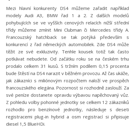
Mezi hlavní konkurenty DS4 můžeme zařadit například
modely Audi A3, BMW řad 1 a 2. Z dalších modelů
pohybujících se ve vyšších cenových relacích nižší střední
třídy můžeme zmínit Mini Clubman či Mercedes třídy A.
Francouzský hatchback se tak potýká především s
konkurencí z řad německých automobilek. Zde DS4 může
těžit ze své exkluzivity. Tenhle kousek totiž tak často
potkávat nebudete. Od začátku roku se na českém trhu
prodalo celkem 31 kusů. S tržním podílem 0,15 procenta
bude štěstí na DS4 narazit v běžném provozu. Až čas ukáže,
jak zákazníci s miliónovým rozpočtem naloží ve prospěch
francouzského elegána. Pozornost si rozhodně zaslouží. Za
své peníze dostanete opravdu výbavou napěchovaný vůz.
Z pohledu volby pohonné jednotky se celkem 12 zákazníků
rozhodlo pro benzínové jednotky, následuje s deseti
registracemi plug-in hybrid a osm registrací si připisuje
diesel 1,5 BlueHDi.