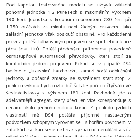
Pod kapotou testovaného modelu se ukrývá základní
pohonná jednotka 1,2 PureTech s maximálním výkonem
130 koní. Jednotka s kroutícím momentem 230 Nm. při
1.750 otáčkách za minutu není žádným dravcem. Jako
základní jednotka však poslouží obstojně. Pro každodenní
provoz potěší kultivovaným projevem se spotřebou lehce
přes šest litrů. Potěší především přítomnost povedené
osmistupňové automatické převodovky, která stojí za
komfortním jízdním projevem. Pokud se v případě DS4
bavíme o „luxusním” hatchbacku, zamrzí horší odhlučnění
jednotky a občasné zmatky se systémem start-stop. Z
pohledu výkonu bych rozhodně šel alespoň do čtyřválcové
šestnáctistovky s výkonem 180 koní. Rozhodně jde o
adekvátnější agregát, který přeci jen více koresponduje s
cenami okolo jednoho milionu korun. Z pohledu jízdních
vlastností mě DS4 potěšila příjemně nastaveným
podvozkem schopným vyrovnat se i s horším povrchem. V
zatáčkách se karoserie nikterak významně nenaklání a vůz
pěkně drží vámi zvolenou stopu. Jízda s DS4 není o žádných