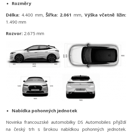
Rozměry
Délka:
4.400 mm,
Šířka: 2.061
mm,
Výška včetně ližin:
1.490 mm
Rozvor:
2.675 mm
Nabídka pohonných jednotek
Novinka francouzské automobilky DS Automobiles přijíždí
na český trh s širokou nabídkou pohonných jednotek.