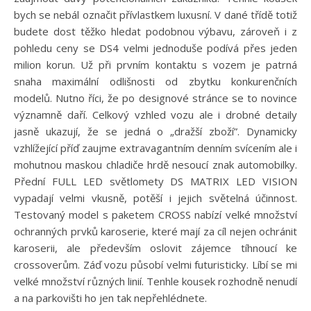
bych se nebál označit přívlastkem luxusní. V dané třídě totiž
budete dost těžko hledat podobnou výbavu, zároveň i z
pohledu ceny se DS4 velmi jednoduše podívá přes jeden
milion korun. Už při prvním kontaktu s vozem je patrná
snaha maximální odlišnosti od zbytku konkurenčních
modelů. Nutno říci, že po designové stránce se to novince
významně daří. Celkový vzhled vozu ale i drobné detaily
jasně ukazují, že se jedná o „dražší zboží”. Dynamicky
vzhlížející příď zaujme extravagantním denním svícením ale i
mohutnou maskou chladiče hrdě nesoucí znak automobilky.
Přední FULL LED světlomety DS MATRIX LED VISION
vypadají velmi vkusně, potěší i jejich světelná účinnost.
Testovaný model s paketem CROSS nabízí velké množství
ochranných prvků karoserie, které mají za cíl nejen ochránit
karoserii, ale především oslovit zájemce tíhnoucí ke
crossoverům. Záď vozu působí velmi futuristicky. Líbí se mi
velké množství různých linií. Tenhle kousek rozhodně nenudí
a na parkovišti ho jen tak nepřehlédnete.