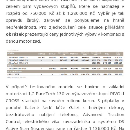
celkem osm výbavových stupňů, které se nacházejí v
rozpětí od 750.000 Kč až k 1.280.000 Kč. Výběr je tak
opravdu široký, zároveň se pohybujeme na hraně
nepřehlednosti. Pro zjednodušení celé situace přikládám
obrázek
prezentující ceny jednotlivých výbav v kombinaci s
danou motorizací.
V případě testovaného modelu se bavíme o základní
motorizaci 1,2 PureTech 130 ve výbavovém stupni RIVOLI
CROSS startující na rovném milionu korun. S příplatky v
podobě tlačené šedé kůže Galet s hnědými dekory,
bezdrátového nabíjení telefonu, Advanced Traction
Control, elektrického víka zavazadelníku a systému DS
Active Scan Suspension jsme na částce 1.136.000 Kč. Na