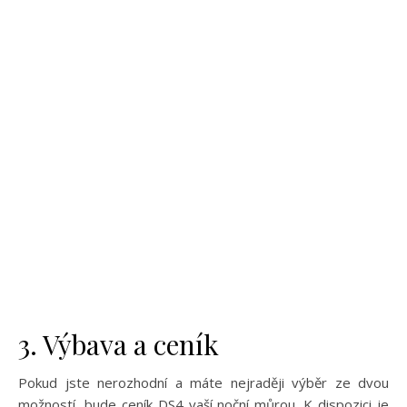
3. Výbava a ceník
Pokud jste nerozhodní a máte nejraději výběr ze dvou
možností, bude ceník DS4 vaší noční můrou. K dispozici je