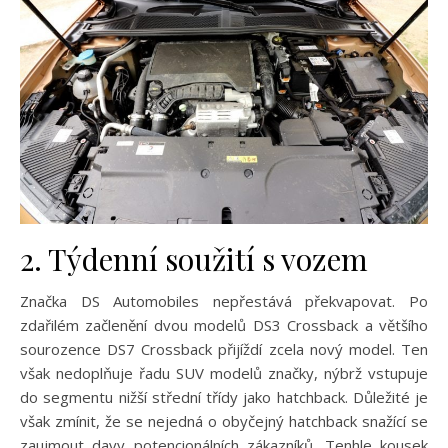
2. Týdenní soužití s vozem
Značka DS Automobiles nepřestává překvapovat. Po
zdařilém začlenění dvou modelů DS3 Crossback a většího
sourozence DS7 Crossback přijíždí zcela nový model. Ten
však nedoplňuje řadu SUV modelů značky, nýbrž vstupuje
do segmentu nižší střední třídy jako hatchback. Důležité je
však zmínit, že se nejedná o obyčejný hatchback snažící se
zaujmout davy potencionálních zákazníků. Tenhle kousek