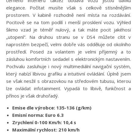
černého interiéru taktéž dodává vozu jistou dávku
elegance. Počítat musíte však s celkově stísněnějším
prostorem. V kabině rozhodně není místa na rozdávání.
Pocitově se na tom podílí i menší prosklení vozu. Výhled
šikmo vzad je téměř nulový, a tak máte pocit jakéhosi
„utopení”. Na druhou stranu se v DS4 můžete cítit v
naprostém bezpečí, velmi dobře vás odděluje od okolního
prostředí. Posed za volantem je velmi příjemný a to
zásluhou komfortních sedadel s elektronickým nastavením.
Pochvalu zasluhuje i nový multimediální navigační systém,
který nabízí líbivou grafiku a intuitivní ovládání. Úplně jsem
se však nesžil s obrazovkou na středovém tubusu, kterou
lze ovládat infotainment. Vypadá to líbivě, funkčnost a
přínos je však druhořadý.
Emise dle výrobce: 135-136 (g/km)
Emisní norma: Euro 6.3
Zrychlení 0-100 Km/h: 10,4 s
Maximální rychlost: 210 km/h