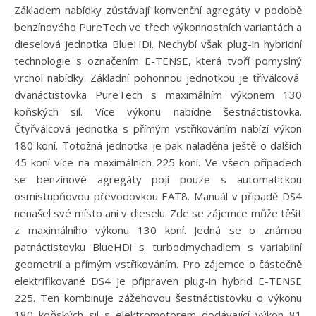
Základem nabídky zůstávají konvenční agregáty v podobě
benzínového PureTech ve třech výkonnostních variantách a
dieselová jednotka BlueHDi. Nechybí však plug-in hybridní
technologie s označením E-TENSE, která tvoří pomyslný
vrchol nabídky. Základní pohonnou jednotkou je tříválcová
dvanáctistovka PureTech s maximálním výkonem 130
koňských sil. Více výkonu nabídne šestnáctistovka.
Čtyřválcová jednotka s přímým vstřikováním nabízí výkon
180 koní. Totožná jednotka je pak naladěna ještě o dalších
45 koní více na maximálních 225 koní. Ve všech případech
se benzínové agregáty pojí pouze s automatickou
osmistupňovou převodovkou EAT8. Manuál v případě DS4
nenašel své místo ani v dieselu. Zde se zájemce může těšit
z maximálního výkonu 130 koní. Jedná se o známou
patnáctistovku BlueHDi s turbodmychadlem s variabilní
geometrií a přímým vstřikováním. Pro zájemce o částečně
elektrifikované DS4 je připraven plug-in hybrid E-TENSE
225. Ten kombinuje zážehovou šestnáctistovku o výkonu
180 koňských sil s elektromotorem dodávající výkon 81