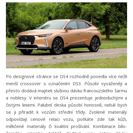
Po designové stránce se DS4 rozhodně povedla více nežli
menší crossover s označením DS3. Působí vyváženěji a
přesto dodává majiteli slušnou dávku francouzského šarmu
a noblesy. V interiéru se DS4 prezentuje jednoduchými a
čistými liniemi. Palubní deska působí honosně, nebál bych
se ji přiradit k vozům střední třídy. Zvolené materiály
odpovídají cenové relaci vozu, potkáte zde tak kůži,
měkčené materiály či kvalitní prošívání. Kombinace bílo-