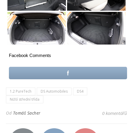
Facebook Comments
1.2 PureTech
DS Automobiles
DS4
Nižší střední třída
Od
Tomáš Sacher
0 komentářů