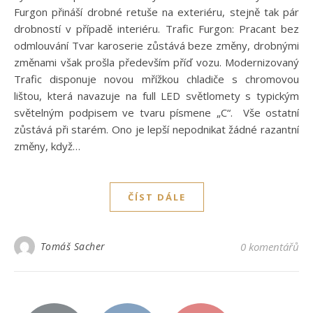
Furgon přináší drobné retuše na exteriéru, stejně tak pár
drobností v případě interiéru. Trafic Furgon: Pracant bez
odmlouvání Tvar karoserie zůstává beze změny, drobnými
změnami však prošla především příď vozu. Modernizovaný
Trafic disponuje novou mřížkou chladiče s chromovou
lištou, která navazuje na full LED světlomety s typickým
světelným podpisem ve tvaru písmene „C“. Vše ostatní
zůstává při starém. Ono je lepší nepodnikat žádné razantní
změny, když…
ČÍST DÁLE
Tomáš Sacher
0 komentářů