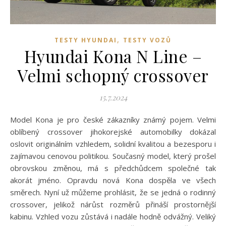
,
TESTY HYUNDAI
TESTY VOZŮ
Hyundai Kona N Line –
Velmi schopný crossover
15.7.2024
Model Kona je pro české zákazníky známý pojem. Velmi
oblíbený crossover jihokorejské automobilky dokázal
oslovit originálním vzhledem, solidní kvalitou a bezesporu i
zajímavou cenovou politikou. Současný model, který prošel
obrovskou změnou, má s předchůdcem společné tak
akorát jméno. Opravdu nová Kona dospěla ve všech
směrech. Nyní už můžeme prohlásit, že se jedná o rodinný
crossover, jelikož nárůst rozměrů přináší prostornější
kabinu. Vzhled vozu zůstává i nadále hodně odvážný. Veliký