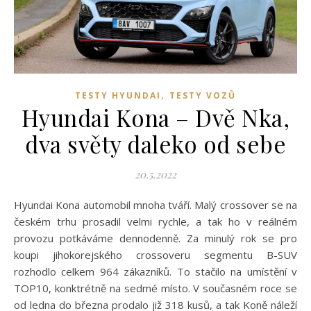
,
TESTY HYUNDAI
TESTY VOZŮ
Hyundai Kona – Dvě Nka,
dva světy daleko od sebe
20.5.2022
Hyundai Kona automobil mnoha tváří. Malý crossover se na
českém trhu prosadil velmi rychle, a tak ho v reálném
provozu potkáváme dennodenně. Za minulý rok se pro
koupi jihokorejského crossoveru segmentu B-SUV
rozhodlo celkem 964 zákazníků. To stačilo na umístění v
TOP10, konktrétně na sedmé místo. V současném roce se
od ledna do března prodalo již 318 kusů, a tak Koně náleží