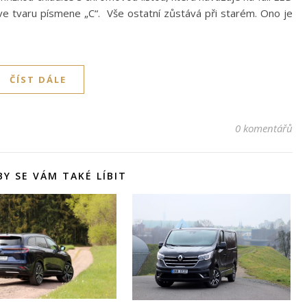
e tvaru písmene „C“. Vše ostatní zůstává při starém. Ono je
ČÍST DÁLE
0 komentářů
Y SE VÁM TAKÉ LÍBIT