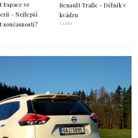
t Espace ve
Renault Trafic – Dělník v
erii – Nejlepší
kvádru
t současnosti?
3.2.2023