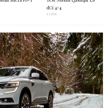
dCi 4×4
4.1.2018