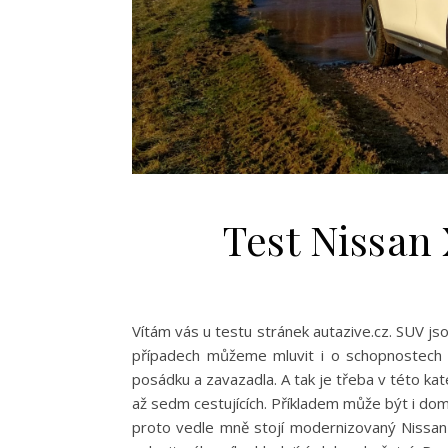
Test Nissan 
Vítám vás u testu stránek autazive.cz. SUV js
případech můžeme mluvit i o schopnostech m
posádku a zavazadla. A tak je třeba v této ka
až sedm cestujících. Příkladem může být i dom
proto vedle mně stojí modernizovaný Nissan X