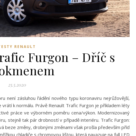
TESTY RENAULT
rafic Furgon – Dříč s
dokmenem
25.5.2020
ru není zásluhou řádění nového typu koronaviru nejrůžovější,
 vrátí k normálu. Právě Renault Trafic Furgon je příkladem léty
octivé práce ve výborném poměru cena/výkon. Modernizovaný
ru, stejně tak pár drobností v případě interiéru. Trafic Furgon:
ává beze změny, drobnými změnami však prošla především příď
ížkou chladiče s chromovou lištou, která navazuje na full LED