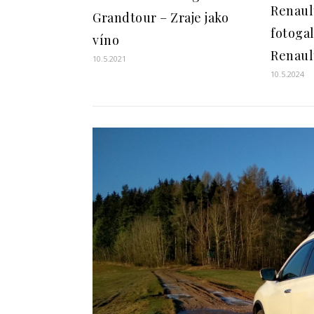
Renaul
Grandtour – Zraje jako
fotogal
víno
Renaul
10.5.2021
10.5.2024