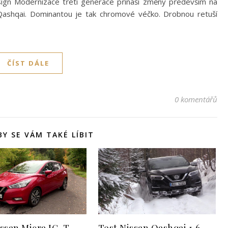
Design Modernizace třetí generace přináší změny především na
Qashqai. Dominantou je tak chromové véčko. Drobnou retuší
ČÍST DÁLE
0 komentářů
Y SE VÁM TAKÉ LÍBIT
issan Micra IG-T
Test Nissan Qashqai 1,6