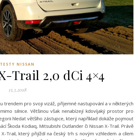
TESTY NISSAN
X-Trail 2,0 dCi 4×4
15.3.2018
ou trendem pro svoji vizáž, příjemné nastupování a v některých
imo silnice. Většinou však nenabízejí kdovíjaký prostor pro
tegorii hledat většího zástupce, který například dokáže pojmout
ácí Škoda Kodiaq, Mitsubishi Outlander či Nissan X-Trail. Právě
-Trail, který přijíždí na český trh s novým vzhledem a cílem