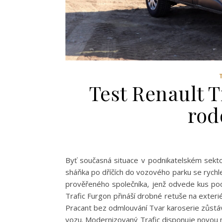
Test Renault T
ro
Byť současná situace v podnikatelském sekto
sháňka po dříčích do vozového parku se rychle
prověřeného společníka, jenž odvede kus p
Trafic Furgon přináší drobné retuše na exterié
Pracant bez odmlouvání Tvar karoserie zůst
vozu. Modernizovaný Trafic disponuje novou mř