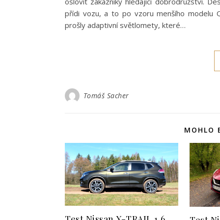
oslovit zákazníky hledající dobrodružství. 
přídi vozu, a to po vzoru menšího modelu 
prošly adaptivní světlomety, které…
Tomáš Sacher
MOHLO B
Test Nissan X-TRAIL 1,6
Test N