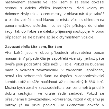
nastaveném sedadle ve Fabii jsem si za sebe dokázal
sednou s daleko větším komfortem. Před koleny mi
dokonce zbyly tak 2-3 centimetry, v oblasti nártů je taktéž
o trochu volněji a nad hlavou je místa více i s ohledem na
panoramatickou střechu. I co se týče přístupu do druhé
řady, tak do Fabie se daleko příjemněji nastupuje. V obou
případech se ale bavíme spíše o čtyřmístném vozidle.
Zavazadelník: Litr sem, litr tam
Víka kufrů jsou v obou případech otevíratelná pouze
manuálně. V případě Clia je zapotřebí více síly, jelikož páté
dveře jsou podstatně těžší nežli u Fabie. Pokud se budeme
bavit o velikosti zavazadelníku v základním uspořádání,
nemá Clio sebemenší šanci na úspěch. Mladoboleslavský
kombík totiž dokáže nabídnout až neskutečných 530 litrů.
Možná bych ubral v zavazadelníku a pár centimetrů přidal k
dobru cestujícím ve druhé řadě sedadel. Pokud se
přesuneme k zavazadelníku konkurenta, rozdíl v objemu je
patrný již na první pohled. Clio Grandtour dokáže v