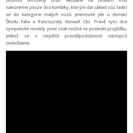
doslova ohrožený druh. Aktuálně na českém trhu
nalezneme pouze dva kombíky, kterým dal základ vůz řadící
se do kategorie malých vozů. Jmenovitě jde o domácí
Škodu Fabii a francouzský Renault Clio. Právě tyto dva
sympatické modely jsme vzali možná na poslední projížďku,
jelikož se s největší pravděpodobností nástupců
nedočkáme.