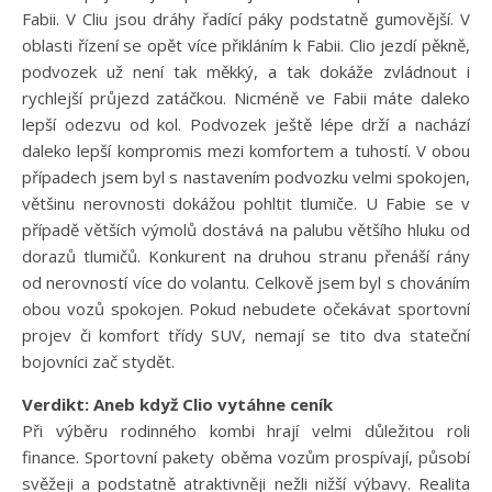
Fabii. V Cliu jsou dráhy řadící páky podstatně gumovější. V
oblasti řízení se opět více přikláním k Fabii. Clio jezdí pěkně,
podvozek už není tak měkký, a tak dokáže zvládnout i
rychlejší průjezd zatáčkou. Nicméně ve Fabii máte daleko
lepší odezvu od kol. Podvozek ještě lépe drží a nachází
daleko lepší kompromis mezi komfortem a tuhostí. V obou
případech jsem byl s nastavením podvozku velmi spokojen,
většinu nerovnosti dokážou pohltit tlumiče. U Fabie se v
případě větších výmolů dostává na palubu většího hluku od
dorazů tlumičů. Konkurent na druhou stranu přenáší rány
od nerovností více do volantu. Celkově jsem byl s chováním
obou vozů spokojen. Pokud nebudete očekávat sportovní
projev či komfort třídy SUV, nemají se tito dva stateční
bojovníci zač stydět.
Verdikt: Aneb když Clio vytáhne ceník
Při výběru rodinného kombi hrají velmi důležitou roli
finance. Sportovní pakety oběma vozům prospívají, působí
svěžeji a podstatně atraktivněji nežli nižší výbavy. Realita