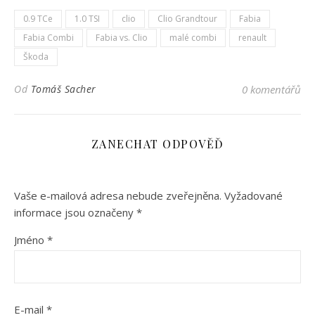
0.9 TCe
1.0 TSI
clio
Clio Grandtour
Fabia
Fabia Combi
Fabia vs. Clio
malé combi
renault
Škoda
Od
Tomáš Sacher
0 komentářů
ZANECHAT ODPOVĚĎ
Vaše e-mailová adresa nebude zveřejněna.
Vyžadované
informace jsou označeny
*
Jméno
*
E-mail
*