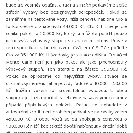
bude ale
vesměs
opačná, a tak na silnicích potkáváme spíše
střední výbavy bez designových serepetiček. Pokud se
zaměříme na testované vozy, nižší cenovku nabídne Clio a
to konkrétně o znatelných 44.000 Kč. Clio GT Line je dle
ceníku paket za 20.000 Kč, který si můžete pořídit pouze
na nejvyšší výbavový stupeň s označením Intens. Právě v
této specifikaci s benzínovým tříválcem 0,9 TCe pořídíte
Clio za 351.900 Kč. U škodovky je situace odlišná. Označení
Monte Carlo není jen jako paket ale jako plnohodnotný
výbavový stupeň. Ten startuje na částce 395.900 Kč.
Pokud se oprostíme od nejvyšších výbav, situace se
dramaticky nemění. Fabia je vždy řádově o 40.000 – 50.000
Kč dražším vozem se srovnatelnou výbavou. U obou
soupeřů je třeba počítat s relativně nasazenými cenami v
případě příplatkových položek. Pokud se nebudete v
autosalóně krotit, není problém podívat se na částky kolem
450.000 Kč. U obou vozů se dá spokojit s cenovkou o
100.000 Kč nižší, kde taktéž dokáží nabídnout v dnešní době