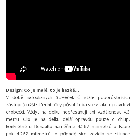
Design: Co je malé, to je hezké…
V době nafoukaných SUVéček či stále poporůstajících
zástupců nižší střední třídy působí oba vozy jako opravdoví
drobečci. Vždyť na délku nepřesahují ani vzdálenost 4,3
metru. Clio je na délku delší opravdu pouze o chlup,
konkrétně u Renaultu naměříme 4.267 milimetrů u Fabie
pak 4.262 milimetrů. V případě šíře vozidla se situace