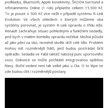
podkladu), Bluetooth, Apple konektivity, ŠKODA Surround a
Infotainmentu Online (1 rok) připlatíte celkem 15.500 Kč.
To je pouze o 500 Kč více nežli v případě systému R-Link
Evolution. Ve všech ohledech v kterých můžeme oba
systémy porovnat, je systém R-Link opravdu o třídu níže.
Renault zachraňuje situaci pohlednými a funkčními sedadly,
jenž bych v malém kombíku opravdu nečekal. Možná působí
až jako pěst na oko, nicméně skvěle drží celé tělo. Problém
mohou mít rozměrnější řidiči, jenž budou postrádat širší
opěradlo. Sedadla ve Fabii taktéž nabízejí punc sportovního
vozu. Dokonce se může pochlubit integrovanou opěrkou
hlavy. Boční vedení není tak velké jako u Clia. O to lépe se
zde budou cítit i rozměrnější postavy.