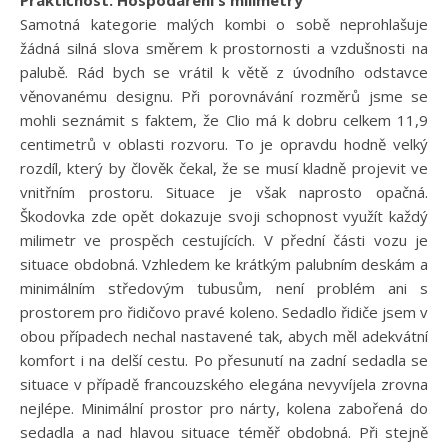
Praktičnost: Hospodaření s milimetry
Samotná kategorie malých kombi o sobě neprohlašuje
žádná silná slova směrem k prostornosti a vzdušnosti na
palubě. Rád bych se vrátil k větě z úvodního odstavce
věnovanému designu. Při porovnávání rozměrů jsme se
mohli seznámit s faktem, že Clio má k dobru celkem 11,9
centimetrů v oblasti rozvoru. To je opravdu hodně velký
rozdíl, který by člověk čekal, že se musí kladně projevit ve
vnitřním prostoru. Situace je však naprosto opačná.
Škodovka zde opět dokazuje svoji schopnost využít každý
milimetr ve prospěch cestujících. V přední části vozu je
situace obdobná. Vzhledem ke krátkým palubním deskám a
minimálním středovým tubusům, není problém ani s
prostorem pro řidičovo pravé koleno. Sedadlo řidiče jsem v
obou případech nechal nastavené tak, abych měl adekvátní
komfort i na delší cestu. Po přesunutí na zadní sedadla se
situace v případě francouzského elegána nevyvíjela zrovna
nejlépe. Minimální prostor pro nárty, kolena zabořená do
sedadla a nad hlavou situace téměř obdobná. Při stejně