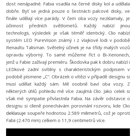
dost nenápadné. Fabia vsadila na černé disky kol a udělala
dobře. Byť se jedná pouze o šestnácti palcové disky, ve
finále udělají více parády. V čem oba vozy nezklamaly, je
účinnost předních světlometů. Každý nabízí jinou
technologii, výsledek je však téměř identický. Clio nabízí
systém LED PureVision známý i z vlajkové lodi v podobě
Renaultu Talisman. Světelný účinek je na třídy malých vozů
opravdu výborný. To samé můžeme říct o Bi-Xenonech,
jenž u Fabie zažívají premiéru. Škodovka pak k dobru nabízí i
LEDkové zadní svítilny s charakteristickým podpisem v
podobě písmene „C“. Obrázek o vítězi v případě designu si
musí udělat každý sám. Mě osobně baví oba vozy. Z
některých úhlů pohledu mě více zaujímá Clio. Jako celek si
však mé sympatie přivlastnila Fabia. Na závěr odstavce o
designu si cíleně ponechávám porovnání rozvoru, kde Clio
deklasuje
soupeře hodnotou 2.589 milimetrů, což je oproti
Fabii (2.470 mm) celkem o 11,9 centimetrů více.