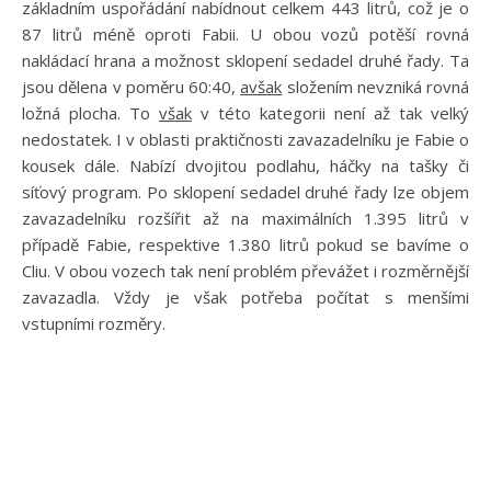
základním uspořádání nabídnout celkem 443 litrů, což je o
87 litrů méně oproti Fabii. U obou vozů potěší rovná
nakládací hrana a možnost sklopení sedadel druhé řady. Ta
jsou dělena v poměru 60:40,
avšak
složením nevzniká rovná
ložná plocha. To
však
v této kategorii není až tak velký
nedostatek. I v oblasti praktičnosti zavazadelníku je Fabie o
kousek dále. Nabízí dvojitou podlahu, háčky na tašky či
síťový program. Po sklopení sedadel druhé řady lze objem
zavazadelníku rozšířit až na maximálních 1.395 litrů v
případě Fabie, respektive 1.380 litrů pokud se bavíme o
Cliu. V obou vozech tak není problém převážet i rozměrnější
zavazadla. Vždy je však potřeba počítat s menšími
vstupními rozměry.