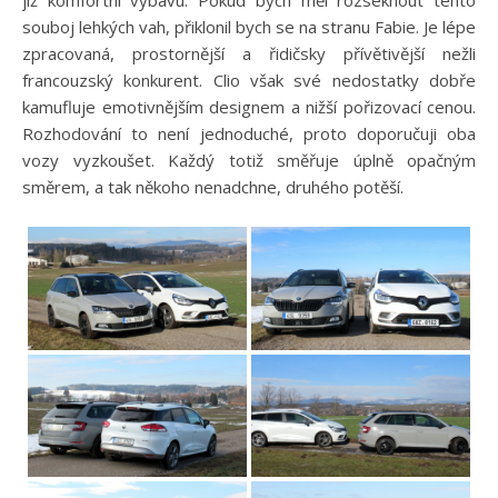
již komfortní výbavu. Pokud bych měl rozseknout tento
souboj lehkých vah, přiklonil bych se na stranu Fabie. Je lépe
zpracovaná, prostornější a řidičsky přívětivější nežli
francouzský konkurent. Clio však své nedostatky dobře
kamufluje emotivnějším designem a nižší pořizovací cenou.
Rozhodování to není jednoduché, proto doporučuji oba
vozy vyzkoušet. Každý totiž směřuje úplně opačným
směrem, a tak někoho nenadchne, druhého potěší.