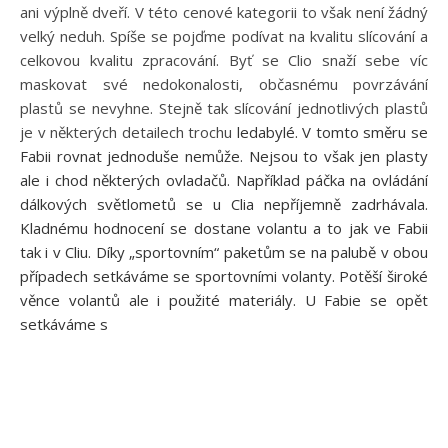
ani výplně dveří. V této cenové kategorii to však není žádný
velký neduh. Spíše se pojďme podívat na kvalitu slícování a
celkovou kvalitu zpracování. Byť se Clio snaží sebe víc
maskovat své nedokonalosti, občasnému povrzávání
plastů se nevyhne. Stejně tak slícování jednotlivých plastů
je v některých detailech trochu
ledabylé. V tomto směru se
Fabii rovnat jednoduše nemůže. Nejsou to však jen plasty
ale i chod některých ovladačů. Například páčka na ovládání
dálkových světlometů se u Clia nepříjemně zadrhávala.
Kladnému hodnocení se dostane volantu a to jak ve Fabii
tak i v Cliu. Díky „sportovním“ paketům se na palubě v obou
případech setkáváme se sportovními volanty. Potěší široké
věnce volantů ale i použité materiály. U Fabie se opět
setkáváme s