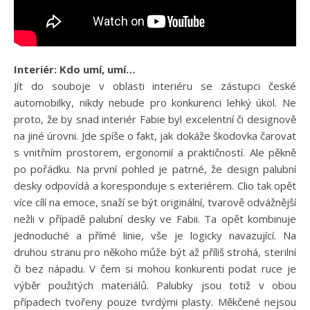
Interiér: Kdo umí, umí…
Jít do souboje v oblasti interiéru se zástupci české
automobilky, nikdy nebude pro konkurenci lehký úkol. Ne
proto, že by snad interiér Fabie byl excelentní či designově
na jiné úrovni. Jde spíše o fakt, jak dokáže škodovka čarovat
s vnitřním prostorem, ergonomií a praktičností. Ale pěkně
po pořádku. Na první pohled je patrné, že design palubní
desky odpovídá a koresponduje s exteriérem. Clio tak opět
více cílí na emoce, snaží se být originální, tvarově odvážnější
nežli v případě palubní desky ve Fabii. Ta opět kombinuje
jednoduché a přímé linie, vše je logicky navazující. Na
druhou stranu pro někoho může být až příliš strohá, sterilní
či bez nápadu. V čem si mohou konkurenti podat ruce je
výběr použitých materiálů. Palubky jsou totiž v obou
případech tvořeny pouze tvrdými plasty. Měkčené nejsou