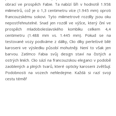
obrací ve prospěch Fabie. Ta nabízí šíři v hodnotě 1.958
milimetrů, což je o 1,3 centimetru více (1.945 mm) oproti
francouzskému sokovi. Tyto milimetrové rozdíly jsou oku
nepostřehnutelné. Snad jen rozdíl ve výšce, který činí ve
prospěch mladoboleslavského kombíku celkem 4,4
centimetru (1.488 mm vs. 1.445 mm). Pokud se na
testované vozy podíváme z dálky, Clio díky perleťové bílé
karoserii ve výsledku působí mohutněji. Není to však jen
barvou. Zatímco Fabia svůj design staví na čistých a
ostrých liniích. Clio sází na francouzskou eleganci v podobě
zaoblených a plných tvarů, které opticky karoserii zvětšují.
Podobnosti na vozech nehledejme. Každá si razí svoji
cestu téměř