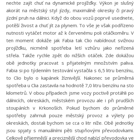
nechte zajít chuť na dynamické projížďky. Výkon je slušný
akorát na městský styl jízdy, maximálně okresky či pravý
jízdní pruh na dálnici. Když do obou vozů poprvé usednete,
potěší živost a chuť jít za plynem. To vše je však podřízeno
nutnosti vytáčet motor až k červenému poli otáčkoměru. V
ten moment dokáže jak Fabia tak Clio nabídnout svižnou
projížďku, nicméně spotřeba letí vzhůru jako neřízená
střela. Takže rychle zpět do nižších otáček. Zde dokážou
obě jednotky pracovat s přijatelným množstvím paliva.
Fabia si po týdenním testování vystačila s 6,5 litru benzínu,
to Clio bylo o kapánek žíznivější. Nakonec se průměrná
spotřeba u Clia zastavila na hodnotě 7,0 litru benzínu na sto
kilometrů. V obou případech jsme vozy poctivě protáhli po
dálnicích, okreskách, městském provozu ale i při prudších
stoupáních v Krkonoších. Pokud bychom do průměrné
spotřeby zahrnuli pouze městský provoz a výlety po
okreskách, dostali bychom se cca o litr níže. Obě jednotky
jsou spjaty s manuálními pěti stupňovými převodovkami.
Celkově příjemnější a preciznější chod nabízí převodovka ve