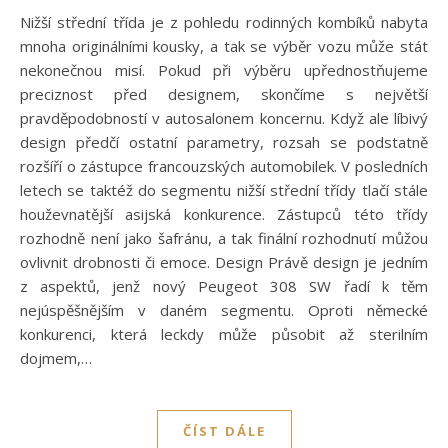
Nižší střední třída je z pohledu rodinných kombíků nabyta
mnoha originálními kousky, a tak se výběr vozu může stát
nekonečnou misí. Pokud při výběru upřednostňujeme
preciznost před designem, skončíme s největší
pravděpodobností v autosalonem koncernu. Když ale líbivý
design předčí ostatní parametry, rozsah se podstatně
rozšíří o zástupce francouzských automobilek. V posledních
letech se taktéž do segmentu nižší střední třídy tlačí stále
houževnatější asijská konkurence. Zástupců této třídy
rozhodně není jako šafránu, a tak finální rozhodnutí můžou
ovlivnit drobnosti či emoce. Design Právě design je jedním
z aspektů, jenž nový Peugeot 308 SW řadí k těm
nejúspěšnějším v daném segmentu. Oproti německé
konkurenci, která leckdy může působit až sterilním
dojmem,…
ČÍST DÁLE