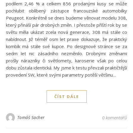
podílem 2,46 % a celkem 856 prodanými kusy se může
pochlubit oblíbený zástupce francouzské automobilky
Peugeot. Konkrétně se dnes budeme věnovat modelu 308,
který přináší pár drobných změn. I přestože příští rok by se
světu měla ukázat zcela nová generace, 308 má stále co
nabídnout. Již téměř osm let praxe dokazuje, že praktický
kombík má stále své kupce. Po designové stránce se za
sedm let nic zásadního nezměnilo. Drobnými změnami
prošly nárazníky či světlomety, karoserie však po celou
dobu zůstala identická. My jsme k testu převzali praktičtější
provedení SW, které svými parametry potěší většinu…
ČÍST DÁLE
Tomáš Sacher
0 komentářů