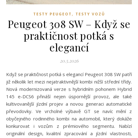
,
TESTY PEUGEOT
TESTY VOZŮ
Peugeot 308 SW – Když se
praktičnost potká s
elegancí
20.5.2026
Když se praktičnost potká s elegancí Peugeot 308 SW patří
již několik let mezi nejatraktivnější kombi nižší střední třídy.
Nová modernizovaná verze s hybridním pohonem Hybrid
145 e-DCS6 přináší nejen úspornější provoz, ale také
kultivovanější jízdní projev a novou generaci automatické
převodovky. Ve vrcholné výbavě GT se navíc mění z
obyčejného rodinného kombi na automobil, který dokáže
konkurovat i vozům z prémiového segmentu. Nabízí
originální design, kvalitní zpracování a jízdní vlastnosti,