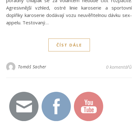
pořádný chlapák se za volantem nebude cítit rozpačitě.
Agresivnější vzhled, ostré linie karoserie a sportovní
doplňky karoserie dodávají vozu neuvěřitelnou dávku sex-
appelu. Testovaný…
ČÍST DÁLE
Tomáš Sacher
0 komentářů