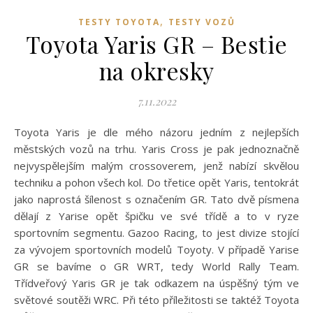
,
TESTY TOYOTA
TESTY VOZŮ
Toyota Yaris GR – Bestie
na okresky
7.11.2022
Toyota Yaris je dle mého názoru jedním z nejlepších
městských vozů na trhu. Yaris Cross je pak jednoznačně
nejvyspělejším malým crossoverem, jenž nabízí skvělou
techniku a pohon všech kol. Do třetice opět Yaris, tentokrát
jako naprostá šílenost s označením GR. Tato dvě písmena
dělají z Yarise opět špičku ve své třídě a to v ryze
sportovním segmentu. Gazoo Racing, to jest divize stojící
za vývojem sportovních modelů Toyoty. V případě Yarise
GR se bavíme o GR WRT, tedy World Rally Team.
Třídveřový Yaris GR je tak odkazem na úspěšný tým ve
světové soutěži WRC. Při této příležitosti se taktéž Toyota