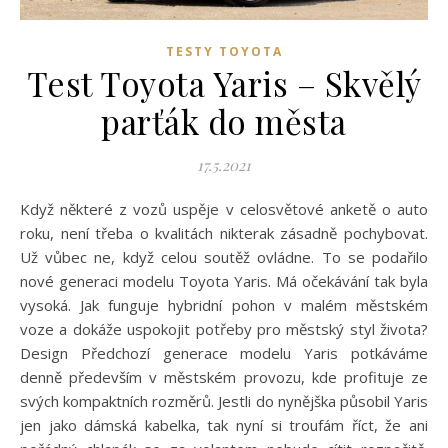
TESTY TOYOTA
Test Toyota Yaris – Skvělý
parťák do města
17.5.2021
Když některé z vozů uspěje v celosvětové anketě o auto
roku, není třeba o kvalitách nikterak zásadně pochybovat.
Už vůbec ne, když celou soutěž ovládne. To se podařilo
nové generaci modelu Toyota Yaris. Má očekávání tak byla
vysoká. Jak funguje hybridní pohon v malém městském
voze a dokáže uspokojit potřeby pro městský styl života?
Design Předchozí generace modelu Yaris potkáváme
denně především v městském provozu, kde profituje ze
svých kompaktních rozměrů. Jestli do nynějška působil Yaris
jen jako dámská kabelka, tak nyní si troufám říct, že ani