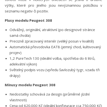
výtky, které pro jiného jsou nevýznamnou položkou v
seznamu negativ či pozitiv.
Plusy modelu Peugeot 308
Odvážný, originální, atraktivní (po designové stránce
samá chvála)
Precizně zpracovaný interiér (veliký posun v kvalitě)
Automatická převodovka EAT8 (jemný chod, kultivovaný
projev)
1,2 PureTech 130 (ideální volba, spotřeba do 6 litrů,
adekvátní výkon)
Světelný podpis vozu (vpředu šavlozubý tygr, vzadu tři
drápy)
Mínusy
modelu Peugeot 308
Nedostatky schovává za design (průměrné jízdní
vlastnosti)
Cena od 620.000 Kč (ideální konfigurace cca 750.000 Kč)