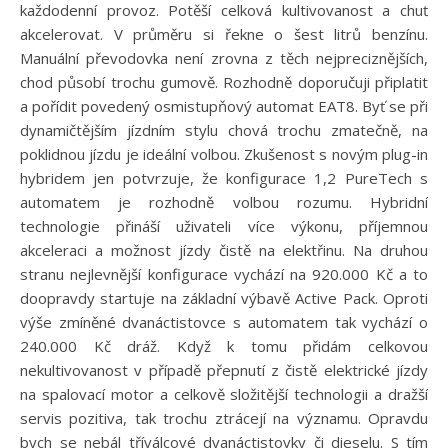
každodenní provoz. Potěší celková kultivovanost a chuť
akcelerovat. V průměru si řekne o šest litrů benzínu.
Manuální převodovka není zrovna z těch nejpreciznějších,
chod působí trochu gumově. Rozhodně doporučuji připlatit
a pořídit povedený osmistupňový automat EAT8. Byť se při
dynamičtějším jízdním stylu chová trochu zmatečně, na
poklidnou jízdu je ideální volbou. Zkušenost s novým plug-in
hybridem jen potvrzuje, že konfigurace 1,2 PureTech s
automatem je rozhodně volbou rozumu. Hybridní
technologie přináší uživateli více výkonu, příjemnou
akceleraci a možnost jízdy čistě na elektřinu. Na druhou
stranu nejlevnější konfigurace vychází na 920.000 Kč a to
doopravdy startuje na základní výbavě Active Pack. Oproti
výše zmíněné dvanáctistovce s automatem tak vychází o
240.000 Kč dráž. Když k tomu přidám celkovou
nekultivovanost v případě přepnutí z čistě elektrické jízdy
na spalovací motor a celkově složitější technologii a dražší
servis pozitiva, tak trochu ztrácejí na významu. Opravdu
bych se nebál tříválcové dvanáctistovky či dieselu. S tím