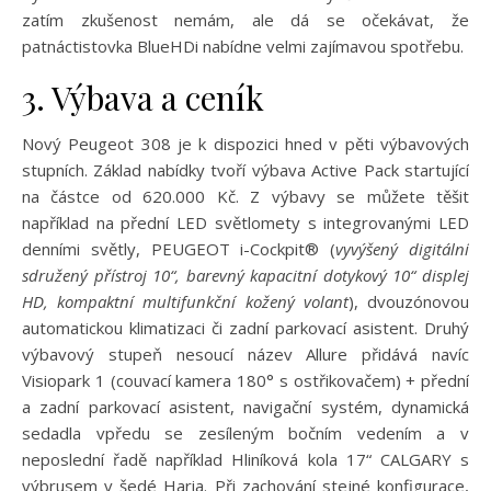
zatím zkušenost nemám, ale dá se očekávat, že
patnáctistovka BlueHDi nabídne velmi zajímavou spotřebu.
3. Výbava a ceník
Nový Peugeot 308 je k dispozici hned v pěti výbavových
stupních. Základ nabídky tvoří výbava Active Pack startující
na částce od 620.000 Kč. Z výbavy se můžete těšit
například na přední LED světlomety s integrovanými LED
denními světly, PEUGEOT i-Cockpit® (
vyvýšený digitální
sdružený přístroj 10“, barevný kapacitní dotykový 10“ displej
HD, kompaktní multifunkční kožený volant
), dvouzónovou
automatickou klimatizaci či zadní parkovací asistent. Druhý
výbavový stupeň nesoucí název Allure přidává navíc
Visiopark 1 (couvací kamera 180° s ostřikovačem) + přední
a zadní parkovací asistent, navigační systém, dynamická
sedadla vpředu se zesíleným bočním vedením a v
neposlední řadě například Hliníková kola 17“ CALGARY s
výbrusem v šedé Haria. Při zachování stejné konfigurace,