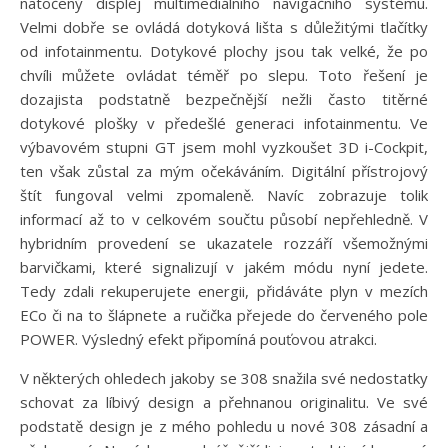
natočený displej multimediálního navigačního systému.
Velmi dobře se ovládá dotyková lišta s důležitými tlačítky
od infotainmentu. Dotykové plochy jsou tak velké, že po
chvíli můžete ovládat téměř po slepu. Toto řešení je
dozajista podstatně bezpečnější nežli často titěrné
dotykové plošky v předešlé generaci infotainmentu. Ve
výbavovém stupni GT jsem mohl vyzkoušet 3D i-Cockpit,
ten však zůstal za mým očekáváním. Digitální přístrojový
štít fungoval velmi zpomaleně. Navíc zobrazuje tolik
informací až to v celkovém součtu působí nepřehledně. V
hybridním provedení se ukazatele rozzáří všemožnými
barvičkami, které signalizují v jakém módu nyní jedete.
Tedy zdali rekuperujete energii, přidáváte plyn v mezích
ECo či na to šlápnete a ručička přejede do červeného pole
POWER. Výsledný efekt připomíná pouťovou atrakci.
V některých ohledech jakoby se 308 snažila své nedostatky
schovat za líbivý design a přehnanou originalitu. Ve své
podstatě design je z mého pohledu u nové 308 zásadní a