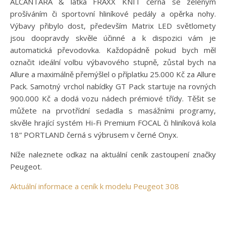
ALCANTARA & látka FRAXX KNIT černá se zeleným
prošíváním či sportovní hliníkové pedály a opěrka nohy.
Výbavy přibylo dost, především Matrix LED světlomety
jsou doopravdy skvěle účinné a k dispozici vám je
automatická převodovka. Každopádně pokud bych měl
označit ideální volbu výbavového stupně, zůstal bych na
Allure a maximálně přemýšlel o příplatku 25.000 Kč za Allure
Pack. Samotný vrchol nabídky GT Pack startuje na rovných
900.000 Kč a dodá vozu nádech prémiové třídy. Těšit se
můžete na prvotřídní sedadla s masážními programy,
skvěle hrající systém Hi-Fi Premium FOCAL či hliníková kola
18“ PORTLAND černá s výbrusem v černé Onyx.
Níže naleznete odkaz na aktuální ceník zastoupení značky
Peugeot.
Aktuální informace a ceník k modelu Peugeot 308