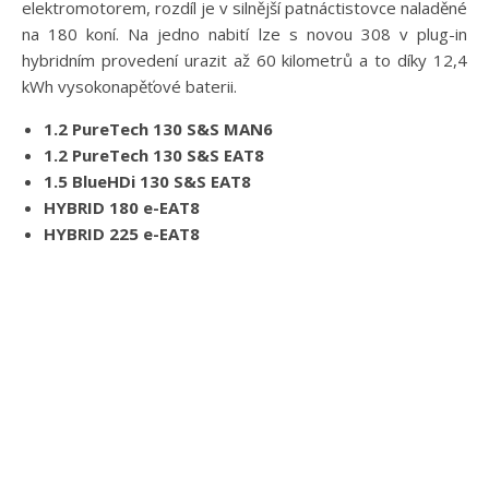
elektromotorem, rozdíl je v silnější patnáctistovce naladěné
na 180 koní. Na jedno nabití lze s novou 308 v plug-in
hybridním provedení urazit až 60 kilometrů a to díky 12,4
kWh vysokonapěťové baterii.
1.2 PureTech 130 S&S MAN6
1.2 PureTech 130 S&S EAT8
1.5 BlueHDi 130 S&S EAT8
HYBRID 180 e-EAT8
HYBRID 225 e-EAT8