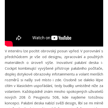
V interiéru lze pocítit obrovský posun vpřed. V porovnání s
předchůdcem je vše od designu, zpracování a použitých
materiálech o úroveň výše. Inovativní palubní deska i-
Cockpit kombinující vyvýšené přístroje palubního počítače,
displej dotykové obrazovky infotainmentu a volant menších
rozměrů si našly své místo i zde. Osobně se daleko lépe
cítím v klasickém uspořádání, tedy budíky umístěné níže za
volantem. Každopádně znám mnoho spokojených uživatelů
nových 208 či Peugeotu 508, kde najdeme totožnou
koncepci. Palubní deska nabízí svěží design, líbí se mi mírně