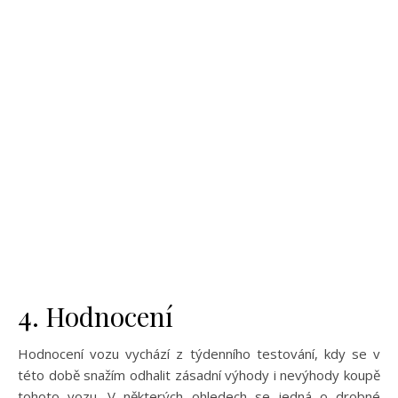
4. Hodnocení
Hodnocení vozu vychází z týdenního testování, kdy se v
této době snažím odhalit zásadní výhody i nevýhody koupě
tohoto vozu. V některých ohledech se jedná o drobné