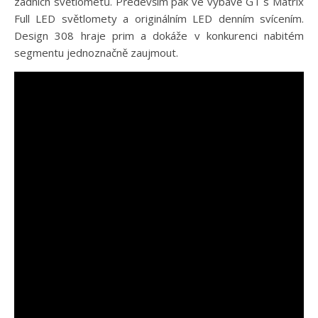
zadních světlometů. Především pak ve výbavě GT s Matrix
Full LED světlomety a originálním LED denním svícením.
Design 308 hraje prim a dokáže v konkurenci nabitém
segmentu jednoznačně zaujmout.