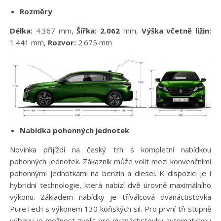
Rozměry
Délka:
4.367 mm,
Šířka: 2.062
mm,
Výška včetně ližin:
1.441 mm,
Rozvor:
2.675 mm
Nabídka pohonných jednotek
Novinka přijíždí na český trh s kompletní nabídkou
pohonných jednotek. Zákazník může volit mezi konvenčními
pohonnými jednotkami na benzín a diesel. K dispozici je i
hybridní technologie, která nabízí dvě úrovně maximálního
výkonu. Základem nabídky je tříválcová dvanáctistovka
PureTech s výkonem 130 koňských sil. Pro první tři stupně
výbavy je možnost zvolit pro dvanáctistovku automatickou