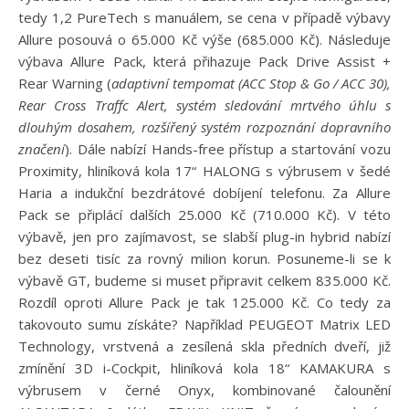
tedy 1,2 PureTech s manuálem, se cena v případě výbavy
Allure posouvá o 65.000 Kč výše (685.000 Kč). Následuje
výbava Allure Pack, která přihazuje Pack Drive Assist +
Rear Warning (
adaptivní tempomat (ACC Stop & Go / ACC 30),
Rear Cross Traffc Alert, systém sledování mrtvého úhlu s
dlouhým
dosahem, rozšířený systém rozpoznání dopravního
značení
). Dále nabízí Hands-free přístup a startování vozu
Proximity, hliníková kola 17“ HALONG s výbrusem v šedé
Haria a indukční bezdrátové dobíjení telefonu. Za Allure
Pack se připlácí dalších 25.000 Kč (710.000 Kč). V této
výbavě, jen pro zajímavost, se slabší plug-in hybrid nabízí
bez deseti tisíc za rovný milion korun. Posuneme-li se k
výbavě GT, budeme si muset připravit celkem 835.000 Kč.
Rozdíl oproti Allure Pack je tak 125.000 Kč. Co tedy za
takovouto sumu získáte? Například PEUGEOT Matrix LED
Technology, vrstvená a zesílená skla předních dveří, již
zmínění 3D i-Cockpit, hliníková kola 18“ KAMAKURA s
výbrusem v černé Onyx, kombinované čalounění