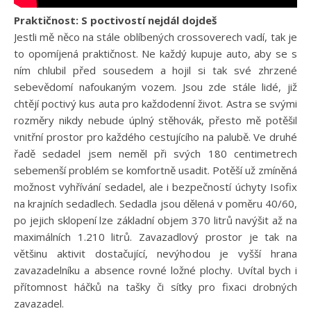
Praktičnost: S poctivostí nejdál dojdeš
Jestli mě něco na stále oblíbených crossoverech vadí, tak je
to opomíjená praktičnost. Ne každý kupuje auto, aby se s
ním chlubil před sousedem a hojil si tak své zhrzené
sebevědomí nafoukaným vozem. Jsou zde stále lidé, již
chtějí poctivý kus auta pro každodenní život. Astra se svými
rozměry nikdy nebude úplný stěhovák, přesto mě potěšil
vnitřní prostor pro každého cestujícího na palubě. Ve druhé
řadě sedadel jsem neměl při svých 180 centimetrech
sebemenší problém se komfortně usadit. Potěší už zmíněná
možnost vyhřívání sedadel, ale i bezpečností úchyty Isofix
na krajních sedadlech. Sedadla jsou dělená v poměru 40/60,
po jejich sklopení lze základní objem 370 litrů navýšit až na
maximálních 1.210 litrů. Zavazadlový prostor je tak na
většinu aktivit dostačující, nevýhodou je vyšší hrana
zavazadelníku a absence rovné ložné plochy. Uvítal bych i
přítomnost háčků na tašky či síťky pro fixaci drobných
zavazadel.