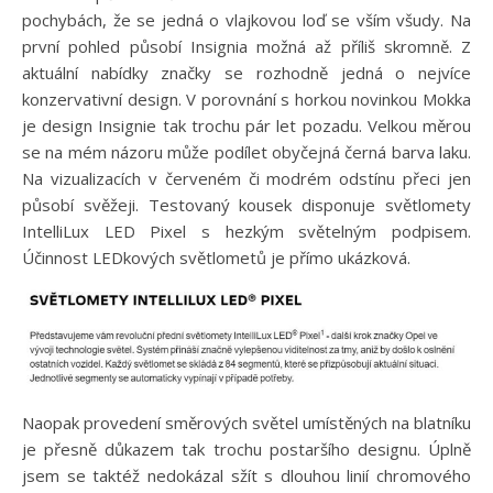
pochybách, že se jedná o vlajkovou loď se vším všudy. Na
první pohled působí Insignia možná až příliš skromně. Z
aktuální nabídky značky se rozhodně jedná o nejvíce
konzervativní design. V porovnání s horkou novinkou Mokka
je design Insignie tak trochu pár let pozadu. Velkou měrou
se na mém názoru může podílet obyčejná černá barva laku.
Na vizualizacích v červeném či modrém odstínu přeci jen
působí svěžeji. Testovaný kousek disponuje světlomety
IntelliLux LED Pixel s hezkým světelným podpisem.
Účinnost LEDkových světlometů je přímo ukázková.
Naopak provedení směrových světel umístěných na blatníku
je přesně důkazem tak trochu postaršího designu. Úplně
jsem se taktéž nedokázal sžít s dlouhou linií chromového