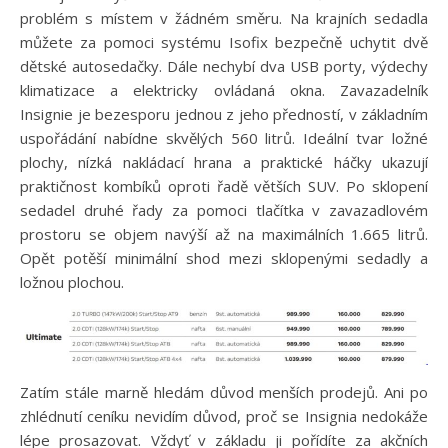
problém s místem v žádném směru. Na krajních sedadla
můžete za pomoci systému Isofix bezpečně uchytit dvě
dětské autosedačky. Dále nechybí dva USB porty, výdechy
klimatizace a elektricky ovládaná okna. Zavazadelník
Insignie je bezesporu jednou z jeho předností, v základním
uspořádání nabídne skvělých 560 litrů. Ideální tvar ložné
plochy, nízká nakládací hrana a praktické háčky ukazují
praktičnost kombíků oproti řadě větších SUV. Po sklopení
sedadel druhé řady za pomoci tlačítka v zavazadlovém
prostoru se objem navýší až na maximálních 1.665 litrů.
Opět potěší minimální shod mezi sklopenými sedadly a
ložnou plochou.
Zatím stále marně hledám důvod menších prodejů. Ani po
zhlédnutí ceníku nevidím důvod, proč se Insignia nedokáže
lépe prosazovat. Vždyť v základu ji pořídíte za akčních