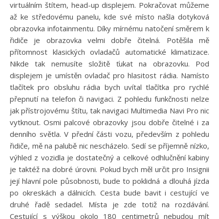
virtuálním štítem, head-up displejem. Pokračovat můžeme
až ke středovému panelu, kde své místo našla dotyková
obrazovka infotainmentu. Díky mírnému natočení směrem k
řidiče je obrazovka velmi dobře čitelná. Potěšila mě
přítomnost klasických ovladačů automatické klimatizace.
Nikde tak nemusíte složitě ťukat na obrazovku. Pod
displejem je umístěn ovladač pro hlasitost rádia. Namísto
tlačítek pro obsluhu rádia bych uvítal tlačítka pro rychlé
přepnutí na telefon či navigaci. Z pohledu funkčnosti nelze
jak přístrojovému štítu, tak navigaci Multimedia Navi Pro nic
vytknout. Osmi palcové obrazovky jsou dobře čitelné i za
denního světla. V přední části vozu, především z pohledu
řidiče, mě na palubě nic nescházelo. Sedí se příjemně nízko,
výhled z vozidla je dostatečný a celkové odhlučnění kabiny
je taktéž na dobré úrovni. Pokud bych měl určit pro Insignii
její hlavní pole působnosti, bude to poklidná a dlouhá jízda
po okreskách a dálnicích. Cesta bude bavit i cestující ve
druhé řadě sedadel. Místa je zde totiž na rozdávání.
Cestující s výškou okolo 180 centimetrů nebudou mít