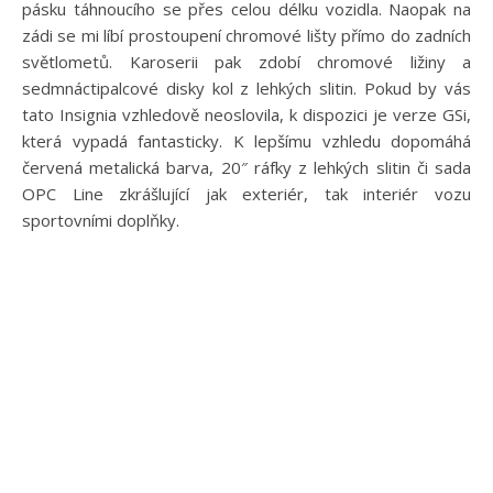
pásku táhnoucího se přes celou délku vozidla. Naopak na
zádi se mi líbí prostoupení chromové lišty přímo do zadních
světlometů. Karoserii pak zdobí chromové ližiny a
sedmnáctipalcové disky kol z lehkých slitin. Pokud by vás
tato Insignia vzhledově neoslovila, k dispozici je verze GSi,
která vypadá fantasticky. K lepšímu vzhledu dopomáhá
červená metalická barva, 20″ ráfky z lehkých slitin či sada
OPC Line zkrášlující jak exteriér, tak interiér vozu
sportovními doplňky.