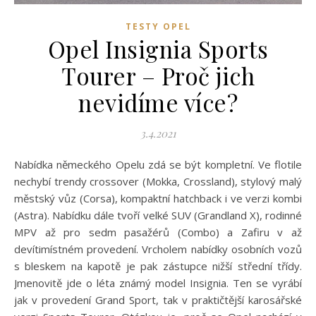
TESTY OPEL
Opel Insignia Sports
Tourer – Proč jich
nevidíme více?
3.4.2021
Nabídka německého Opelu zdá se být kompletní. Ve flotile
nechybí trendy crossover (Mokka, Crossland), stylový malý
městský vůz (Corsa), kompaktní hatchback i ve verzi kombi
(Astra). Nabídku dále tvoří velké SUV (Grandland X), rodinné
MPV až pro sedm pasažérů (Combo) a Zafiru v až
devítimístném provedení. Vrcholem nabídky osobních vozů
s bleskem na kapotě je pak zástupce nižší střední třídy.
Jmenovitě jde o léta známý model Insignia. Ten se vyrábí
jak v provedení Grand Sport, tak v praktičtější karosářské