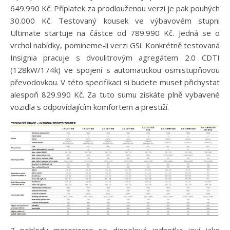
649.990 Kč. Příplatek za prodlouženou verzi je pak pouhých
30.000 Kč. Testovaný kousek ve výbavovém stupni
Ultimate startuje na částce od 789.990 Kč. Jedná se o
vrchol nabídky, pomineme-li verzi GSi. Konkrétně testovaná
Insignia pracuje s dvoulitrovým agregátem 2.0 CDTI
(128kW/174k) ve spojení s automatickou osmistupňovou
převodovkou. V této specifikaci si budete muset přichystat
alespoň 829.990 Kč. Za tuto sumu získáte plně vybavené
vozidla s odpovídajícím komfortem a prestiží.