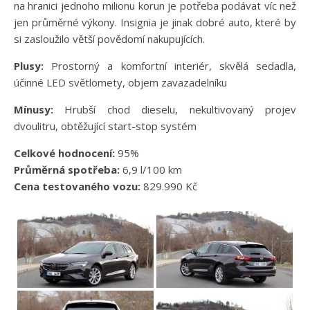
na hranici jednoho milionu korun je potřeba podávat víc než
jen průměrné výkony. Insignia je jinak dobré auto, které by
si zasloužilo větší povědomí nakupujících.
Plusy:
Prostorný a komfortní interiér, skvělá sedadla,
účinné LED světlomety, objem zavazadelníku
Mínusy:
Hrubší chod dieselu, nekultivovaný projev
dvoulitru, obtěžující start-stop systém
Celkové hodnocení:
95%
Průměrná spotřeba:
6,9 l/100 km
Cena testovaného vozu:
829.990 Kč