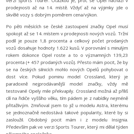
verzi Sports Tourer. Otázkou je, proč se Opel nachází v
prodejnosti až na 14. místě. Vždyť až na výjimky jde o
skvělé vozy s dobrým poměrem cena/výkon.
Po pěti měsících se české zastoupení značky Opel musí
spokojit až se 14. místem v prodejnosti nových vozů. Tržní
podíl je pouze 1,8 procenta a celkový počet prodaných
vozů dosahuje hodnoty 1.622 kusů. V porovnání s minulým
rokem dokonce Opel roste a to o významných 139,23
procenta (+ 457 prodaných vozů). Přesto mám pocit, že by
se na českých silnicích mohlo nových Opelů pohybovat o
dost více. Pokud pominu model Crossland, který je
paradoxně nejprodávanější model značky, vždy mě
testované Opely mile překvapily. Crossland možná až příliš
cílí na řidiče vyššího věku, tím pádem je z nabídky nejméně
přitažlivým. Zmiňoval jsem to již u modelu Astra, kterému
se jednoznačně nedostává takové popularity, které by si
zasloužil. Obdobný pocit mám i z modelu Insignia.
Především pak ve verzi Sports Tourer, který mi dělal týden
příjemného společníka.