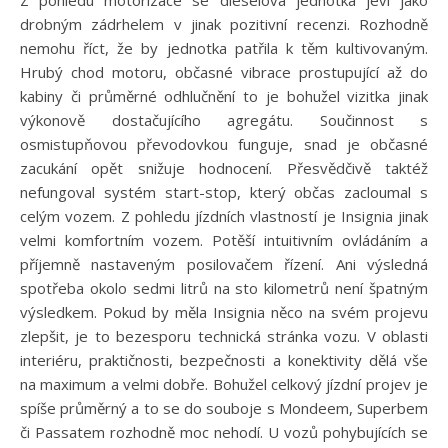
Z pohledu motorizace se dieselová jednotka jeví jako
drobným zádrhelem v jinak pozitivní recenzi. Rozhodně
nemohu říct, že by jednotka patřila k těm kultivovaným.
Hrubý chod motoru, občasné vibrace prostupující až do
kabiny či průměrné odhlučnění to je bohužel vizitka jinak
výkonově dostačujícího agregátu. Součinnost s
osmistupňovou převodovkou funguje, snad je občasné
zacukání opět snižuje hodnocení. Přesvědčivě taktéž
nefungoval systém start-stop, který občas zacloumal s
celým vozem. Z pohledu jízdních vlastností je Insignia jinak
velmi komfortním vozem. Potěší intuitivním ovládáním a
příjemně nastaveným posilovačem řízení. Ani výsledná
spotřeba okolo sedmi litrů na sto kilometrů není špatným
výsledkem. Pokud by měla Insignia něco na svém projevu
zlepšit, je to bezesporu technická stránka vozu. V oblasti
interiéru, praktičnosti, bezpečnosti a konektivity dělá vše
na maximum a velmi dobře. Bohužel celkový jízdní projev je
spíše průměrný a to se do souboje s Mondeem, Superbem
či Passatem rozhodně moc nehodí. U vozů pohybujících se