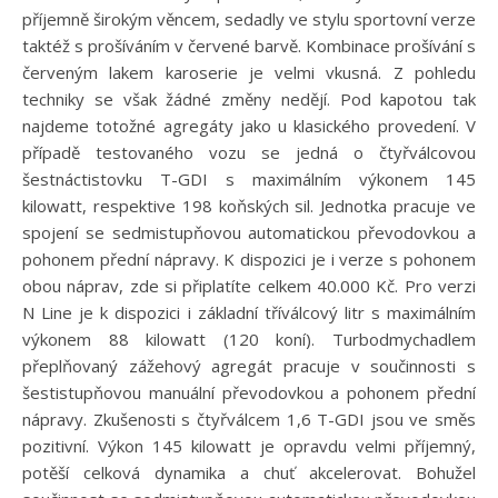
příjemně širokým věncem, sedadly ve stylu sportovní verze
taktéž s prošíváním v červené barvě. Kombinace prošívání s
červeným lakem karoserie je velmi vkusná. Z pohledu
techniky se však žádné změny nedějí. Pod kapotou tak
najdeme totožné agregáty jako u klasického provedení. V
případě testovaného vozu se jedná o čtyřválcovou
šestnáctistovku T-GDI s maximálním výkonem 145
kilowatt, respektive 198 koňských sil. Jednotka pracuje ve
spojení se sedmistupňovou automatickou převodovkou a
pohonem přední nápravy. K dispozici je i verze s pohonem
obou náprav, zde si připlatíte celkem 40.000 Kč. Pro verzi
N Line je k dispozici i základní tříválcový litr s maximálním
výkonem 88 kilowatt (120 koní). Turbodmychadlem
přeplňovaný zážehový agregát pracuje v součinnosti s
šestistupňovou manuální převodovkou a pohonem přední
nápravy. Zkušenosti s čtyřválcem 1,6 T-GDI jsou ve směs
pozitivní. Výkon 145 kilowatt je opravdu velmi příjemný,
potěší celková dynamika a chuť akcelerovat. Bohužel