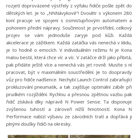
rozjetí doprovázené výstřely z výfuku řidiče pošle zpět do
dětských let. Je to „NNNávykové”! Dvoulitr s výkonem 280
koní pracuje ve spojení s osmistupňovým automatem a
pohonem přední nápravy. Součinnost je prvotřídní, celkový
projev se vám jednoduše zaryje pod kůži. Každá
akcelerace je zážitkem. Každá zatáčka vás nenechá v klidu,
je to hodně o emocích. V individuálním režimu N je Kona
malou bestií, která chce víc a víc. V zatáčce drží jako přibitá,
pak přidáte ještě více a nenechá vás jet rovně. Musíte s ní
pracovat, být v maximálním soustředění. Je to doopravdy
vůz pro řidiče nadšence. Nechybí Launch Control zabraňující
prokluzování pneumatik, a tak zajišťuje optimální záběr při
prudkém rozjíždění. Rychlou a přesnou zpětnou vazbu pak
řidič získává díky nápravě N Power Sense. Ta disponuje
zvýšenou tuhostí a zároveň nižší hmotností. Kona N
Performace nabízí výbavu ze závodních tratí a dopřává ji
plnými doušky řidiči na okresky.