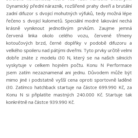
Dynamický přední nárazník, rozšířené prahy dveří a brutální
zadní difuzor s dvojicí mohutných výfuků, tedy možná lépe
řečeno s dvojicí kulometů. Speciální modré lakování nechá
krásně vyniknout jednotlivým prvkům. Zaujme jemná
červená linka okolo celého vozu, červené třmeny
kotoučových brzd, černé doplňky v podobě difuzoru a
velkého spoileru nad pátými dveřmi. Tyto prvky určitě velmi
dobře znáte z modelu i30 N, který se na našich silnicích
vyskytuje v celkem hojném počtu. Konu N Performace
jsem zatím nezaznamenal ani jednu. Důvodem může být
mimo jiné i podstatně vyšší cena oproti sportovně laděné
i30. Zatímco hatchback startuje na částce 699.990 Kč, za
Konu N si připlatíte mastných 240.000 Kč. Startuje tak
konkrétně na částce 939.990 Kč.