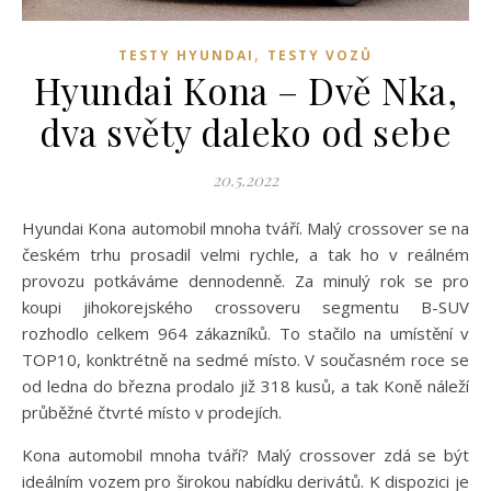
,
TESTY HYUNDAI
TESTY VOZŮ
Hyundai Kona – Dvě Nka,
dva světy daleko od sebe
20.5.2022
Hyundai Kona automobil mnoha tváří. Malý crossover se na
českém trhu prosadil velmi rychle, a tak ho v reálném
provozu potkáváme dennodenně. Za minulý rok se pro
koupi jihokorejského crossoveru segmentu B-SUV
rozhodlo celkem 964 zákazníků. To stačilo na umístění v
TOP10, konktrétně na sedmé místo. V současném roce se
od ledna do března prodalo již 318 kusů, a tak Koně náleží
průběžné čtvrté místo v prodejích.
Kona automobil mnoha tváří? Malý crossover zdá se být
ideálním vozem pro širokou nabídku derivátů. K dispozici je