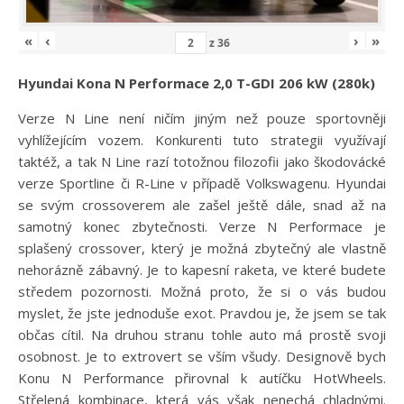
«
‹
›
»
z
36
Hyundai Kona N Performace 2,0 T-GDI 206 kW (280k)
Verze N Line není ničím jiným než pouze sportovněji
vyhlížejícím vozem. Konkurenti tuto strategii využívají
taktéž, a tak N Line razí totožnou filozofii jako škodovácké
verze Sportline či R-Line v případě Volkswagenu. Hyundai
se svým crossoverem ale zašel ještě dále, snad až na
samotný konec zbytečnosti. Verze N Performace je
splašený crossover, který je možná zbytečný ale vlastně
nehorázně zábavný. Je to kapesní raketa, ve které budete
středem pozornosti. Možná proto, že si o vás budou
myslet, že jste jednoduše exot. Pravdou je, že jsem se tak
občas cítil. Na druhou stranu tohle auto má prostě svoji
osobnost. Je to extrovert se vším všudy. Designově bych
Konu N Performance přirovnal k autíčku HotWheels.
Střelená kombinace, která vás však nenechá chladnými.