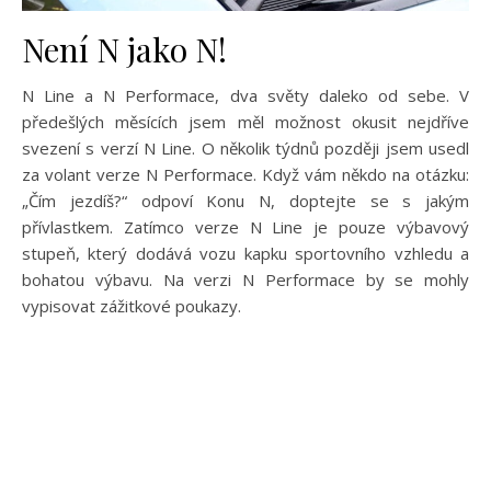
Není N jako N!
N Line a N Performace, dva světy daleko od sebe. V
předešlých měsících jsem měl možnost okusit nejdříve
svezení s verzí N Line. O několik týdnů později jsem usedl
za volant verze N Performace. Když vám někdo na otázku:
„Čím jezdíš?“ odpoví Konu N, doptejte se s jakým
přívlastkem. Zatímco verze N Line je pouze výbavový
stupeň, který dodává vozu kapku sportovního vzhledu a
bohatou výbavu. Na verzi N Performace by se mohly
vypisovat zážitkové poukazy.