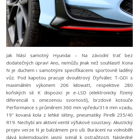
Jak hlásí samotný Hyundai – Na závodní trať bez
dodatečných úprav! Ano, nemůžu jinak než souhlasit! Kona
N je duchem i samotnými specifikacemi sportovně laděný
vůz. Pod kapotou pracuje dvoulitrový čtyřválec T-GDI s
maximálním výkonem 206 kilowatt, respektive 280
koňských sil. K dispozici je e-LSD (elektronicky řízený
diferenciál s omezenou svorností), brzdové kotouče
Performance s průměrem 360 mm vpředu/314 mm vzadu,
19″ kovaná kola z lehké slitiny, pneumatiky Pirelli 235/40
R19. Nechybí ani aktivní ventil výfukové soustavy. Akustický
projev verze N je balzámem pro uši. Burácení na volnoběh
dává kolemjdoucím jasný signál k ostražitosti. Následné