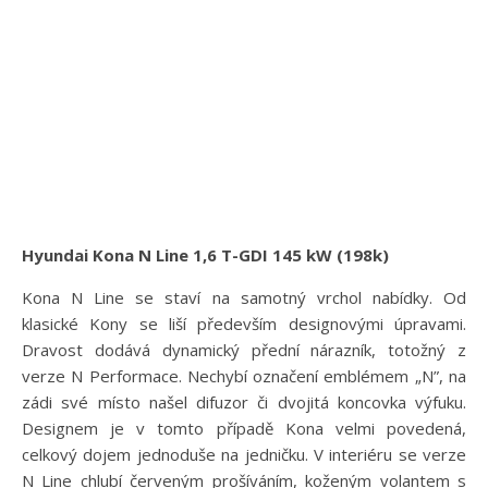
Hyundai Kona N Line 1,6 T-GDI 145 kW (198k)
Kona N Line se staví na samotný vrchol nabídky. Od
klasické Kony se liší především designovými úpravami.
Dravost dodává dynamický přední nárazník, totožný z
verze N Performace. Nechybí označení emblémem „N”, na
zádi své místo našel difuzor či dvojitá koncovka výfuku.
Designem je v tomto případě Kona velmi povedená,
celkový dojem jednoduše na jedničku. V interiéru se verze
N Line chlubí červeným prošíváním, koženým volantem s