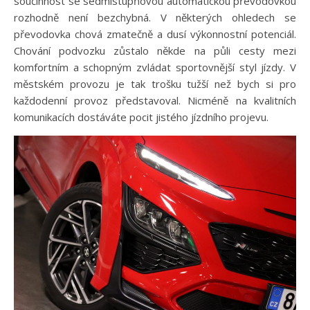
součinnost se sedmistupňovou automatickou převodovkou
rozhodně není bezchybná. V některých ohledech se
převodovka chová zmatečně a dusí výkonnostní potenciál.
Chování podvozku zůstalo někde na půli cesty mezi
komfortním a schopným zvládat sportovnější styl jízdy. V
městském provozu je tak trošku tužší než bych si pro
každodenní provoz představoval. Nicméně na kvalitních
komunikacích dostáváte pocit jistého jízdního projevu.