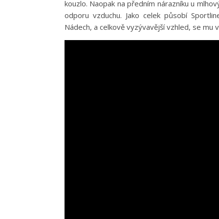
kouzlo. Naopak na předním nárazníku u mlhový
odporu vzduchu. Jako celek působí Sportlin
Nádech, a celkově vyzývavější vzhled, se mu v