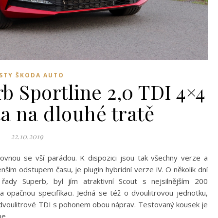
STY ŠKODA AUTO
b Sportline 2,0 TDI 4×4
ta na dlouhé tratě
22.10.2019
ovnou se vší parádou. K dispozici jsou tak všechny verze a
ším odstupem času, je plugin hybridní verze iV. O několik dní
řady Superb, byl jím atraktivní Scout s nejsilnějším 200
 opačnou specifikaci. Jedná se též o dvoulitrovou jednotku,
 dvoulitrové TDI s pohonem obou náprav. Testovaný kousek je
ne.