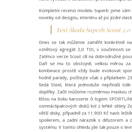
Kompletní recenzi modelu Superb jsme vám ji
novinky od designu, interiéru až po jízdní vlast
Test Škoda Superb Scout 2,0 
Dnes se tak můžeme zaměřit konkrétně na 
vznětový agregát 2,0 TDI, v součinnosti 
Zatímco verze Scout cílí na dobrodružné povah
Daří se mu to obstojně, velkou měrou za 
kombinace prostě vždy bude evokovat sporto
hodně parády, počítejte však s příplatkem 2
šedá Steel, která jednoduše nepřináší toli
doplňky. Začít můžeme rozměrnou maskou chlad
lištou na boku karoserie či logem SPORTLIN
osmnáctipalcových disků kol z lehké slitiny Z
větší disky, případně za 11.900 Kč navíc lešt
spoilerem, a zadní nárazník s difuzorem a 
systému. V tomto ohledu jde tak pouze o levn