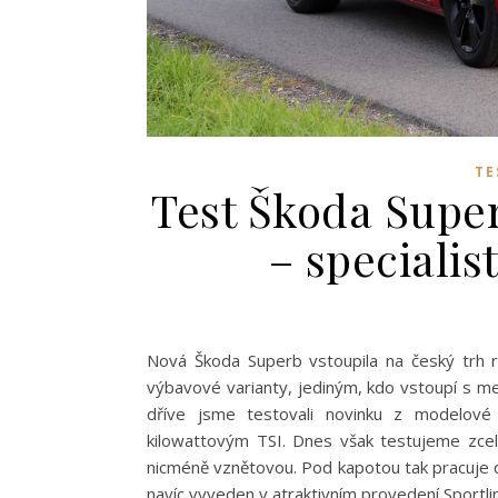
TE
Test Škoda Super
– specialis
Nová Škoda Superb vstoupila na český trh r
výbavové varianty, jediným, kdo vstoupí s men
dříve jsme testovali novinku z modelové 
kilowattovým TSI. Dnes však testujeme zcela
nicméně vznětovou. Pod kapotou tak pracuje
navíc vyveden v atraktivním provedení Sportli