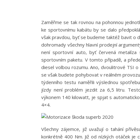
Zaměřme se tak rovnou na pohonnou jednotku
ke sportovnímu kabátu by se dalo předpokl
však pravdou, byť se budeme taktéž bavit o d
dohromady všechny hlavní prodejní argumenty
není sportovní auto, byť červená metalíz
sportovním paketu. V tomto případě, a před
diesel volbou rozumu. Ano, dvoulitrové TSI 
se však budete pohybovat v reálném provozu 
týdenního testu naměřili výslednou spotřebu 
jízdy není problém jezdit za 6,5 litru. Tes
výkonem 140 kilowatt, je spjat s automatic
4×4.
Všechny zájemce, již uvažují o tahání přívě
konkrétně 400 Nm. Již od nízkých otáček je cí