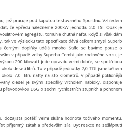
, jež pracuje pod kapotou testovaného Sportlinu. Vzhledem
ádat, že vpředu nalezneme 200kW jednotku 2,0 TSI. Opak je
voulitrovém agregátu, tomuhle chutná nafta. Když si však dám
, tak ve výsledku tato specifikace dává celkem smysl. Superb
a s černými doplňky udělá mnoho. Stále se bavíme pouze o
evším v případě volby Superba Combi jako rodinného vozu, je
o výkonu 200 kilowatt jede opravdu velmi dobře, se spotřebou
okolo deseti litrů. To v případě jednotky 2,0 TDI jsme během
okolo 7,0 litru nafty na sto kilometrů. V případě poklidnější
tovaný diesel je svými specifiky vrcholem nabídky, disponuje
kou převodovkou DSG o sedmi rychlostních stupních a pohonem
su, dozajista potěší velmi slušná hodnota točivého momentu,
tit příjemný zátah a především síla. Byť reakce na sešlápnutí