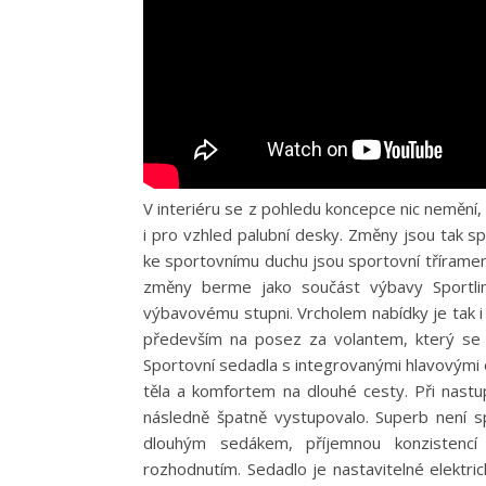
V interiéru se z pohledu koncepce nic nemění,
i pro vzhled palubní desky. Změny jsou tak sp
ke sportovnímu duchu jsou sportovní tříramen
změny berme jako součást výbavy Sportli
výbavovému stupni. Vrcholem nabídky je tak 
především na posez za volantem, který se s
Sportovní sedadla s integrovanými hlavovými
těla a komfortem na dlouhé cesty. Při nast
následně špatně vystupovalo. Superb není s
dlouhým sedákem, příjemnou konzistenc
rozhodnutím. Sedadlo je nastavitelné elektri