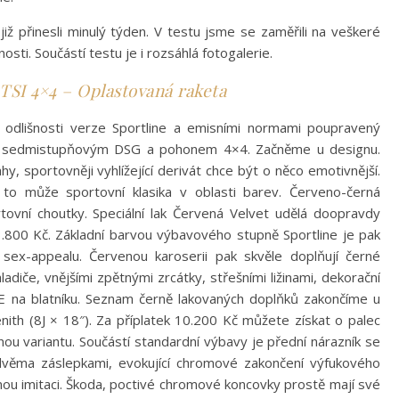
ž přinesli minulý týden. V testu jsme se zaměřili na veškeré
nosti. Součástí testu je i rozsáhlá fotogalerie.
TSI 4×4 – Oplastovaná raketa
odlišnosti verze Sportline a emisními normami poupravený
se sedmistupňovým DSG a pohonem 4×4. Začněme u designu.
y, sportovněji vyhlížející derivát chce být o něco emotivnější.
to může sportovní klasika v oblasti barev. Červeno-černá
vní choutky. Speciální lak Červená Velvet udělá doopravdy
3.800 Kč. Základní barvou výbavového stupně Sportline je pak
k sex-appealu. Červenou karoserii pak skvěle doplňují černé
iče, vnějšími zpětnými zrcátky, střešními ližinami, dekorační
E na blatníku. Seznam černě lakovaných doplňků zakončíme u
enith (8J × 18″). Za příplatek 10.200 Kč můžete získat o palec
ěnou variantu. Součástí standardní výbavy je přední nárazník se
dvěma záslepkami, evokující chromové zakončení výfukového
ou imitaci. Škoda, poctivé chromové koncovky prostě mají své