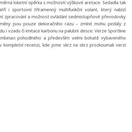
měrná loketní opěrka s možností výškové aretace. Sedadla tak
ří i sportovní tříramenný multifunkční volant, který nabízí
ídní zpracování a možnost ovládání sedmistupňové převodovky
měny jsou pouze dekoračního rázu – zmínit mohu pedály z
ředu i vzadu či imitace karbonu na palubní desce. Verze Sportline
 kombinaci pohodlného a především velmi bohatě vybaveného
 v kompletní recenzi, kde jsme skrz na skrz prozkoumali verzi