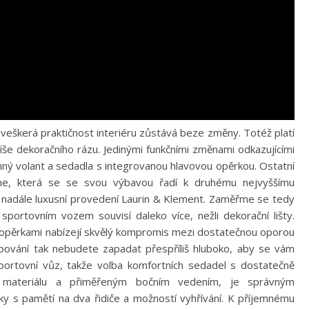
 veškerá praktičnost interiéru zůstává beze změny. Totéž platí
íše dekoračního rázu. Jedinými funkčními změnami odkazujícími
ný volant a sedadla s integrovanou hlavovou opěrkou. Ostatní
ne, která se se svou výbavou řadí k druhému nejvyššímu
i nadále luxusní provedení Laurin & Klement. Zaměřme se tedy
portovním vozem souvisí daleko více, nežli dekorační lišty.
 opěrkami nabízejí skvělý kompromis mezi dostatečnou oporou
upování tak nebudete zapadat přespříliš hluboko, aby se vám
portovní vůz, takže volba komfortních sedadel s dostatečně
í materiálu a přiměřeným bočním vedením, je správným
cky s pamětí na dva řidiče a možností vyhřívání. K příjemnému