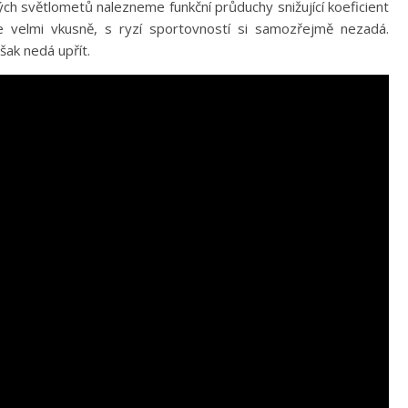
ch světlometů nalezneme funkční průduchy snižující koeficient
e velmi vkusně, s ryzí sportovností si samozřejmě nezadá.
šak nedá upřít.