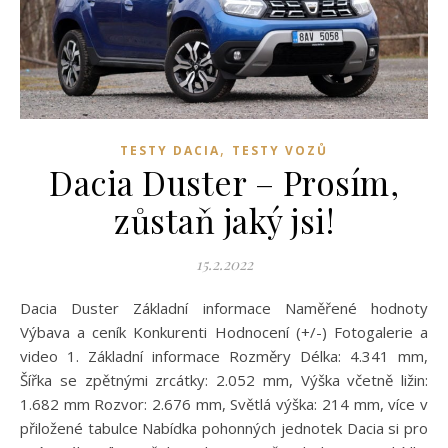
,
TESTY DACIA
TESTY VOZŮ
Dacia Duster – Prosím,
zůstaň jaký jsi!
15.2.2022
Dacia Duster Základní informace Naměřené hodnoty
Výbava a ceník Konkurenti Hodnocení (+/-) Fotogalerie a
video 1. Základní informace Rozměry Délka: 4.341 mm,
Šířka se zpětnými zrcátky: 2.052 mm, Výška včetně ližin:
1.682 mm Rozvor: 2.676 mm, Světlá výška: 214 mm, více v
přiložené tabulce Nabídka pohonných jednotek Dacia si pro