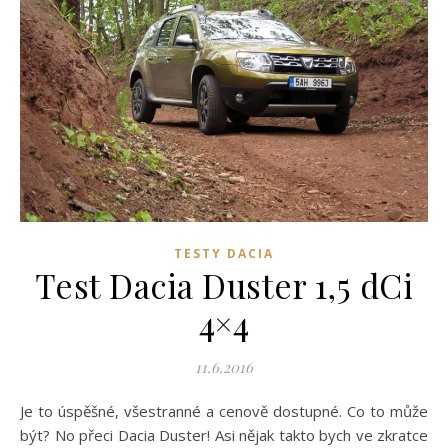
TESTY DACIA
Test Dacia Duster 1,5 dCi
4×4
11.6.2016
Je to úspěšné, všestranné a cenově dostupné. Co to může
být? No přeci Dacia Duster! Asi nějak takto bych ve zkratce