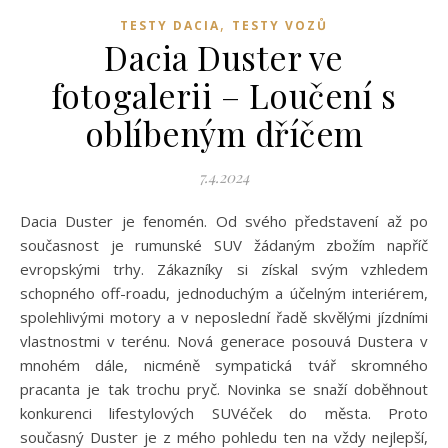
,
TESTY DACIA
TESTY VOZŮ
Dacia Duster ve
fotogalerii – Loučení s
oblíbeným dříčem
7.4.2024
Dacia Duster je fenomén. Od svého představení až po
současnost je rumunské SUV žádaným zbožím napříč
evropskými trhy. Zákazníky si získal svým vzhledem
schopného off-roadu, jednoduchým a účelným interiérem,
spolehlivými motory a v neposlední řadě skvělými jízdními
vlastnostmi v terénu. Nová generace posouvá Dustera v
mnohém dále, nicméně sympatická tvář skromného
pracanta je tak trochu pryč. Novinka se snaží doběhnout
konkurenci lifestylových SUVéček do města. Proto
současný Duster je z mého pohledu ten na vždy nejlepší,