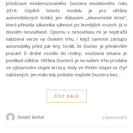
představil modernizovaného Dustera modelového roku
2016. Úspěch tohoto modelu je pro většinu
automobilových kritiků jen důkazem „ekonomické krize“,
která přinutila zákazníka sáhnout po levnějších vozech. Já si
dovolím nesouhlasit. Oporou v nesouhlasu mi je nejdražší
nabízená verze na českém trhu. I když samotní zástupci
automobilky před pár lety tvrdili, že Duster je především
pracant či druhé vozidlo do rodiny, současná situace je
poněkud odlišná. Většina Dusterů je na našem trhu prodána
ve výbavovém stupni Arctica, tedy ve třetím stupni ze čtyř
nabízených. Jen málo kdy potkáte majitele Dustera bez…
ČÍST DÁLE
Tomáš Sacher
0 komentářů