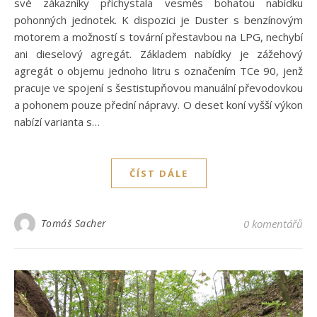
své zákazníky přichystala vesměs bohatou nabídku
pohonných jednotek. K dispozici je Duster s benzínovým
motorem a možností s tovární přestavbou na LPG, nechybí
ani dieselový agregát. Základem nabídky je zážehový
agregát o objemu jednoho litru s označením TCe 90, jenž
pracuje ve spojení s šestistupňovou manuální převodovkou
a pohonem pouze přední nápravy. O deset koní vyšší výkon
nabízí varianta s…
ČÍST DÁLE
Tomáš Sacher
0 komentářů