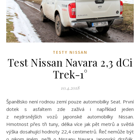
TESTY NISSAN
Test Nissan Navara 2,3 dCi
Trek-1°
10.4.2018
Španělsko není rodnou zemí pouze automobilky Seat. První
dotek s asfaltem zde zažívá i například jeden
z nejdrsnějších vozů japonské automobilky Nissan.
Hmotnost přes tři tuny, délka více jak pět metrů a světlá
výška dosahující hodnoty 22,4 centimetrů. Řeč nemůže být
o nikom jiném, nežli o Nissanu Navara. Japonský drsňák,