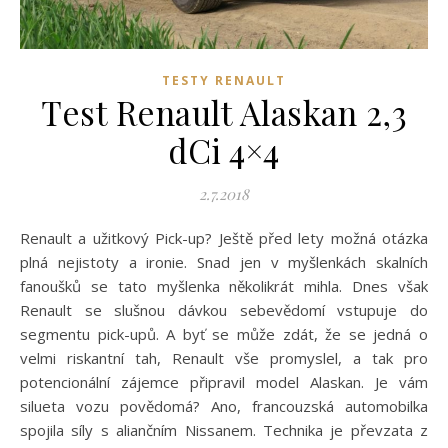
TESTY RENAULT
Test Renault Alaskan 2,3
dCi 4×4
2.7.2018
Renault a užitkový Pick-up? Ještě před lety možná otázka
plná nejistoty a ironie. Snad jen v myšlenkách skalních
fanoušků se tato myšlenka několikrát mihla. Dnes však
Renault se slušnou dávkou sebevědomí vstupuje do
segmentu pick-upů. A byť se může zdát, že se jedná o
velmi riskantní tah, Renault vše promyslel, a tak pro
potencionální zájemce připravil model Alaskan. Je vám
silueta vozu povědomá? Ano, francouzská automobilka
spojila síly s aliančním Nissanem. Technika je převzata z