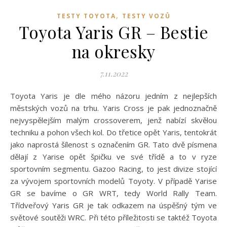
,
TESTY TOYOTA
TESTY VOZŮ
Toyota Yaris GR – Bestie
na okresky
7.11.2022
Toyota Yaris je dle mého názoru jedním z nejlepších
městských vozů na trhu. Yaris Cross je pak jednoznačně
nejvyspělejším malým crossoverem, jenž nabízí skvělou
techniku a pohon všech kol. Do třetice opět Yaris, tentokrát
jako naprostá šílenost s označením GR. Tato dvě písmena
dělají z Yarise opět špičku ve své třídě a to v ryze
sportovním segmentu. Gazoo Racing, to jest divize stojící
za vývojem sportovních modelů Toyoty. V případě Yarise
GR se bavíme o GR WRT, tedy World Rally Team.
Třídveřový Yaris GR je tak odkazem na úspěšný tým ve
světové soutěži WRC. Při této příležitosti se taktéž Toyota