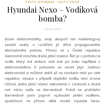
,
TESTY HYUNDAI
TESTY VOZŮ
Hyundai Nexo – Vodíková
bomba?
10.10.2023
Boom elektromobility, tedy alespoň ten marketingový
zastínil snahy o rozšíření již dříve propagovaného
alternativního pohonu. Přesto se v České republice
slavnostně otevřela druhá plnící stanice. Řeč je o pohonu na
vodík, který má ambice stát bok po boku například s
elektromobilitou či pohonem na zemní plyn. Zatímco
elektromobil si můžete dobít již na stovkách míst po celé
republice, situace v případě doplnění vodíku není zrovna
růžová. Jednu plnící stanici nalezneme v Litvínově a druhá
své místo našla na Barrandově. Právě na pražském
Barrandově jsem poprvé vyzkoušel plnění vodíkem,
společnost mi přitom dělal model Hyundai Nexo.