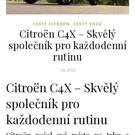
,
TESTY CITROËN
TESTY VOZŮ
Citroën C4X – Skvělý
společník pro každodenní
rutinu
7.9.2023
Citroën C4X – Skvělý
společník pro
každodenní rutinu
Citroën našel své místo na trhu a