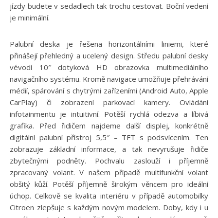
jízdy budete v sedadlech tak trochu cestovat. Boční vedení
je minimální.
Palubní deska je řešena horizontálními liniemi, které
přinášejí přehledný a ucelený design. Středu palubní desky
vévodí 10″ dotyková HD obrazovka multimediálního
navigačního systému. Kromě navigace umožňuje přehrávání
médií, spárování s chytrými zařízeními (Android Auto, Apple
CarPlay) či zobrazení parkovací kamery. Ovládání
infotainmentu je intuitivní. Potěší rychlá odezva a líbivá
grafika. Před řidičem najdeme další displej, konkrétně
digitální palubní přístroj 5,5″ – TFT s podsvícením. Ten
zobrazuje základní informace, a tak nevyrušuje řidiče
zbytečnými podněty. Pochvalu zaslouží i příjemně
zpracovaný volant. V našem případě multifunkční volant
obšitý kůží. Potěší příjemně širokým věncem pro ideální
úchop. Celkově se kvalita interiéru v případě automobilky
Citroen zlepšuje s každým novým modelem. Doby, kdy i u