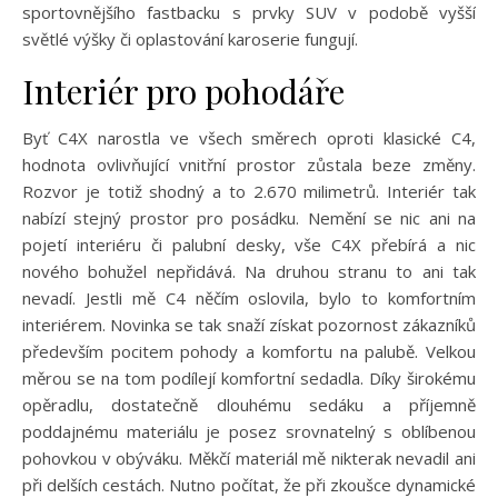
sportovnějšího fastbacku s prvky SUV v podobě vyšší
světlé výšky či oplastování karoserie fungují.
Interiér pro pohodáře
Byť C4X narostla ve všech směrech oproti klasické C4,
hodnota ovlivňující vnitřní prostor zůstala beze změny.
Rozvor je totiž shodný a to 2.670 milimetrů. Interiér tak
nabízí stejný prostor pro posádku. Nemění se nic ani na
pojetí interiéru či palubní desky, vše C4X přebírá a nic
nového bohužel nepřidává. Na druhou stranu to ani tak
nevadí. Jestli mě C4 něčím oslovila, bylo to komfortním
interiérem. Novinka se tak snaží získat pozornost zákazníků
především pocitem pohody a komfortu na palubě. Velkou
měrou se na tom podílejí komfortní sedadla. Díky širokému
opěradlu, dostatečně dlouhému sedáku a příjemně
poddajnému materiálu je posez srovnatelný s oblíbenou
pohovkou v obýváku. Měkčí materiál mě nikterak nevadil ani
při delších cestách. Nutno počítat, že při zkoušce dynamické