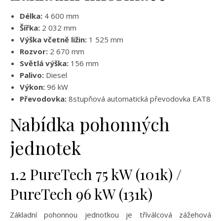
Délka:
4 600 mm
Šířka:
2 032 mm
Výška včetně ližin:
1 525 mm
Rozvor:
2 670 mm
Světlá výška:
156 mm
Palivo:
Diesel
Výkon:
96 kW
Převodovka:
8stupňová automatická převodovka EAT8
Nabídka pohonných
jednotek
1.2 PureTech 75 kW (101k) /
PureTech 96 kW (131k)
Základní pohonnou jednotkou je tříválcová zážehová