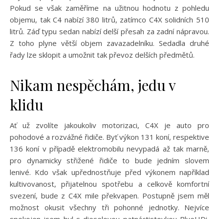
Pokud se však zaměříme na užitnou hodnotu z pohledu
objemu, tak C4 nabízí 380 litrů, zatímco C4X solidních 510
litrů. Záď typu sedan nabízí delší přesah za zadní nápravou.
Z toho plyne větší objem zavazadelníku. Sedadla druhé
řady lze sklopit a umožnit tak převoz delších předmětů.
Nikam nespěchám, jedu v
klidu
Ať už zvolíte jakoukoliv motorizaci, C4X je auto pro
pohodové a rozvážné řidiče. Byť výkon 131 koní, respektive
136 koní v případě elektromobilu nevypadá až tak marně,
pro dynamicky střižené řidiče to bude jedním slovem
lenivé. Kdo však upřednostňuje před výkonem například
kultivovanost, přijatelnou spotřebu a celkově komfortní
svezení, bude z C4X mile překvapen. Postupně jsem měl
možnost okusit všechny tři pohonné jednotky. Nejvíce
spokojen jsem byl s dieselovou patnáctistovkou BlueHDi,