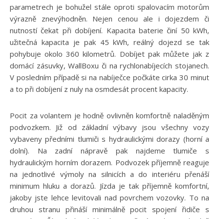
parametrech je bohužel stále oproti spalovacím motorům
výrazně znevýhodněn. Nejen cenou ale i dojezdem či
nutností čekat při dobíjení. Kapacita baterie činí 50 kWh,
užitečná kapacita je pak 45 kWh, reálný dojezd se tak
pohybuje okolo 360 kilometrů. Dobíjet pak můžete jak z
domácí zásuvky, WallBoxu či na rychlonabíjecích stojanech.
V posledním případě si na nabíječce počkáte cirka 30 minut
a to při dobíjení z nuly na osmdesát procent kapacity.
Pocit za volantem je hodně ovlivněn komfortně naladěným
podvozkem. Již od základní výbavy jsou všechny vozy
vybaveny předními tlumiči s hydraulickými dorazy (horní a
dolní). Na zadní nápravě pak najdeme tlumiče s
hydraulickým horním dorazem. Podvozek příjemně reaguje
na jednotlivé výmoly na silnicích a do interiéru přenáší
minimum hluku a dorazů. Jízda je tak příjemně komfortní,
jakoby jste lehce levitovali nad povrchem vozovky. To na
druhou stranu přináší minimálně pocit spojení řidiče s