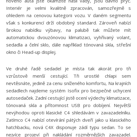
nového auta jste okamžitě našli vady, jsou dávno pryč.
Interiér je velmi kvalitně zpracován, samozřejmě s
ohledem na cenovou kategorii vozu. V daném segmentu
však s konkurencí drží obdobný standard. Zároveň nabízí
širokou nabídku výbavy, na palubě tak můžete mít
automatickou dvouzónovou klimatizaci, vyhřívaný volant,
sedadla a čelní sklo, dále například tónovaná skla, střešní
okno či Head-up displej.
Ve druhé řadě sedadel je místa tak akorát pro tři
vzrůstově menší cestující. Tři urostlé chlapi sem
nevtěsnáte, jedině za cenu sníženého komfortu, Na krajních
sedadlech najdeme systém Isofix pro bezpečné uchycení
autosedaček. Zadní cestující jistě ocení výdechy klimatizace,
tónovaná skla a přítomnost USB pro dobíjení. Největší
nevýhodou oproti klasické C4 shledávám v zavazadelníku.
Zatímco C4 nabízí otevírání pátých dveří jako u klasického
hatchbacku, nová C4X disponuje zádí typu sedan. To se
nejvíce projeví při nakládání rozměrnějších zavazadel.