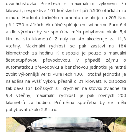
dvanáctistovka PureTech s maximálním výkonem 75
kilowatt, respektive 101 koňských sil při 5.500 otáčkách za
minutu. Hodnota točivého momentu dosahuje na 205 Nm.
při 1.750 otáčkách. Aktuálně splňuje emisní normu Euro 6.4
a dle výrobce by se spotřeba měla pohybovat okolo 5,4
litru na sto kilometrů. Z nuly na sto akceleruje za 11,3
vteřiny. Maximální rychlost se pak zastaví na 184
kilometrech za hodinu. K dispozici je pouze s manuální
šestistupňovou převodovkou. V případě zájmu o
automatickou převodovku a benzínovou jednotku je nutné
zvolit výkonnější verzi PureTech 130. Totožná jednotka je
naladěna na vyšší výkon, přesně o 21 kilowatt. K dispozici
tak dává 131 koňských sil. Zrychlení na stovku zvládne za
9,4 vteřiny, maximální rychlost je pak rovných 200
kilometrů za hodinu. Průměrná spotřeba by se měla
pohybovat okolo 5,8 litru.