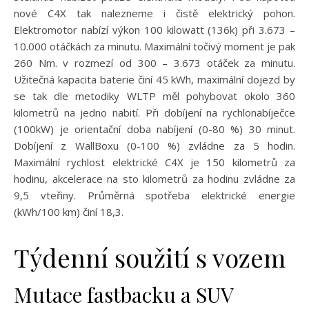
nové C4X tak nalezneme i čistě elektrický pohon.
Elektromotor nabízí výkon 100 kilowatt (136k) při 3.673 –
10.000 otáčkách za minutu. Maximální točivý moment je pak
260 Nm. v rozmezí od 300 – 3.673 otáček za minutu.
Užitečná kapacita baterie činí 45 kWh, maximální dojezd by
se tak dle metodiky WLTP měl pohybovat okolo 360
kilometrů na jedno nabití. Při dobíjení na rychlonabíječce
(100kW) je orientační doba nabíjení (0-80 %) 30 minut.
Dobíjení z WallBoxu (0-100 %) zvládne za 5 hodin.
Maximální rychlost elektrické C4X je 150 kilometrů za
hodinu, akcelerace na sto kilometrů za hodinu zvládne za
9,5 vteřiny. Průměrná spotřeba elektrické energie
(kWh/100 km) činí 18,3.
Týdenní soužití s vozem
Mutace fastbacku a SUV