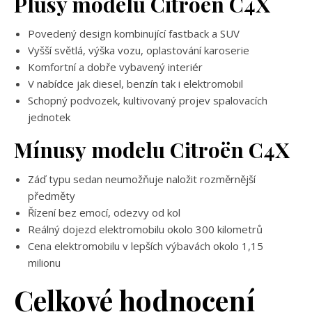
Plusy modelu
Citroën C4X
Povedený design kombinující fastback a SUV
Vyšší světlá, výška vozu, oplastování karoserie
Komfortní a dobře vybavený interiér
V nabídce jak diesel, benzín tak i elektromobil
Schopný podvozek, kultivovaný projev spalovacích
jednotek
Mínusy
modelu Citroën C4X
Záď typu sedan neumožňuje naložit rozměrnější
předměty
Řízení bez emocí, odezvy od kol
Reálný dojezd elektromobilu okolo 300 kilometrů
Cena elektromobilu v lepších výbavách okolo 1,15
milionu
Celkové hodnocení