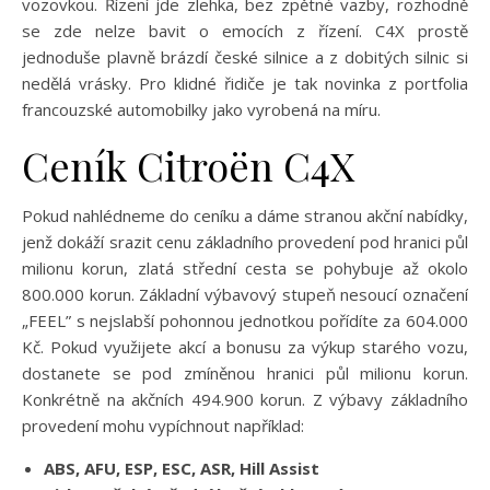
vozovkou. Řízení jde zlehka, bez zpětné vazby, rozhodně
se zde nelze bavit o emocích z řízení. C4X prostě
jednoduše plavně brázdí české silnice a z dobitých silnic si
nedělá vrásky. Pro klidné řidiče je tak novinka z portfolia
francouzské automobilky jako vyrobená na míru.
Ceník Citroën C4X
Pokud nahlédneme do ceníku a dáme stranou akční nabídky,
jenž dokáží srazit cenu základního provedení pod hranici půl
milionu korun, zlatá střední cesta se pohybuje až okolo
800.000 korun. Základní výbavový stupeň nesoucí označení
„FEEL” s nejslabší pohonnou jednotkou pořídíte za 604.000
Kč. Pokud využijete akcí a bonusu za výkup starého vozu,
dostanete se pod zmíněnou hranici půl milionu korun.
Konkrétně na akčních 494.900 korun. Z výbavy základního
provedení mohu vypíchnout například:
ABS, AFU, ESP, ESC, ASR, Hill Assist