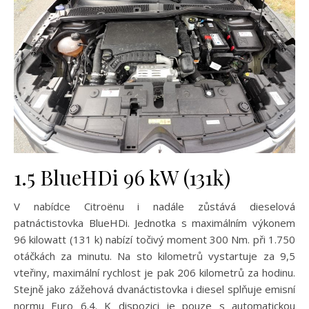
1.5 BlueHDi 96 kW (131k)
V nabídce Citroënu i nadále zůstává dieselová
patnáctistovka BlueHDi. Jednotka s maximálním výkonem
96 kilowatt (131 k) nabízí točivý moment 300 Nm. při 1.750
otáčkách za minutu. Na sto kilometrů vystartuje za 9,5
vteřiny, maximální rychlost je pak 206 kilometrů za hodinu.
Stejně jako zážehová dvanáctistovka i diesel splňuje emisní
normu Euro 6.4. K dispozici je pouze s automatickou