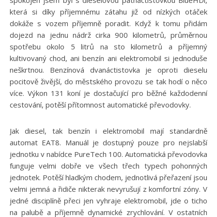
která si díky příjemnému zátahu již od nízkých otáček
dokáže s vozem příjemně poradit. Když k tomu přidám
dojezd na jednu nádrž cirka 900 kilometrů, průměrnou
spotřebu okolo 5 litrů na sto kilometrů a příjemný
kultivovaný chod, ani benzín ani elektromobil si jednoduše
neškrtnou. Benzínová dvanáctistovka je oproti dieselu
pocitově živější, do městského provozu se tak hodí o něco
více. Výkon 131 koní je dostačující pro běžné každodenní
cestování, potěší přítomnost automatické převodovky.
Jak diesel, tak benzín i elektromobil mají standardně
automat EAT8. Manuál je dostupný pouze pro nejslabší
jednotku v nabídce PureTech 100. Automatická převodovka
funguje velmi dobře ve všech třech typech pohonných
jednotek. Potěší hladkým chodem, jednotlivá přeřazení jsou
velmi jemná a řidiče nikterak nevyrušují z komfortní zóny. V
jedné disciplíně přeci jen vyhraje elektromobil, jde o ticho
na palubě a příjemně dynamické zrychlování. V ostatních