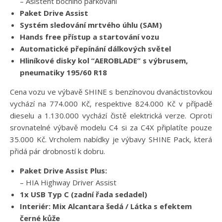
– Asistent bočního parkování
Paket Drive Assist
Systém sledování mrtvého úhlu (SAM)
Hands free přístup a startování vozu
Automatické přepínání dálkových světel
Hliníkové disky kol “AEROBLADE” s výbrusem,
pneumatiky 195/60 R18
Cena vozu ve výbavě SHINE s benzínovou dvanáctistovkou
vychází na 774.000 Kč, respektive 824.000 Kč v případě
dieselu a 1.130.000 vychází čistě elektrická verze. Oproti
srovnatelné výbavě modelu C4 si za C4X připlatíte pouze
35.000 Kč. Vrcholem nabídky je výbavy SHINE Pack, která
přidá pár drobností k dobru.
Paket Drive Assist Plus:
– HIA Highway Driver Assist
1x USB Typ C (zadní řada sedadel)
Interiér: Mix Alcantara šedá / Látka s efektem
černé kůže