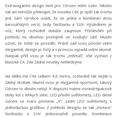
Extravagantní design není pro Citroen ničím cizím. Nikoho
tak ani nemůže překvapit, že novinka C4X je opět tak trochu
jiná. Sám výrobce uvádí, že se jedná o kombinaci dvou
karosářských verzí, tedy fastbacku a SUV. Výsledkem je
vůz, který rozhodně dokáže zaujmout. Především při
pohledu na dlouhou postupně se svažující záď. Musím
uznat, že tohle se povedlo. Právě záď vozu působí velmi
elegantně, design je čistý a v provozu vypadá velmi vkusně.
Naopak příď vozu je tak trochu „mišmaš”. Vše vychází z
klasické C4. Zde žádné novinky nehledejme.
Na délku má C4X celkem 4,6 metru, rozhodně tak nejde o
žádný drobek. Silueta vozu je elegantně-sportovní, takový
Citroen tu dlouho nebyl. K dispozici máme osmnáctipalcové
disky kol z lehkých slitin, LED přední světlomety, LED denní
svícení ve tvaru písmene „V”, zadní LED světlomety s
jednoduchou grafikou. Z pohledu designu se tak „mutace”
fastbacku a SUV jednoznačně povedla. Kombinace