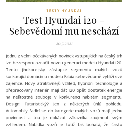
TESTY HYUNDAI
Test Hyundai i20 –
Sebevědomí mu neschází
20.5.2021
Jednu z velmi očekávaných novinek vstupujících na český trh
lze bezesporu označit novou generaci modelu Hyundai i20.
Tento jihokorejský zástupce segmentu malých vozů
konkurující domácímu modelu Fabia sebevědomě vyhlíží své
zájemce. Nový atraktivnější vzhled, hybridní technologie a
přepracovaný interiér mají dát i20 opět dostatek energie
na nelítostné souboje v konkurenci nabitém segmentu.
Design: Futuristický? Jen z některých úhlů pohledu.
Automobily řadící se do kategorie malých vozů mají jednu
povinnost a tou je dokázat zákazníka zaujmout svým
vzhledem. Nabídka vozů je totiž tak bohatá, že často