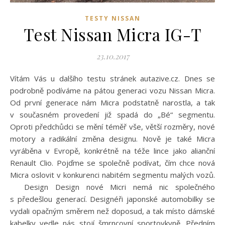
TESTY NISSAN
Test Nissan Micra IG-T
23.10.2017
Vítám Vás u dalšího testu stránek autazive.cz. Dnes se
podrobně podíváme na pátou generaci vozu Nissan Micra.
Od první generace nám Micra podstatně narostla, a tak
v současném provedení již spadá do „Bé“ segmentu.
Oproti předchůdci se mění téměř vše, větší rozměry, nové
motory a radikální změna designu. Nově je také Micra
vyráběna v Evropě, konkrétně na téže lince jako alianční
Renault Clio. Pojďme se společně podívat, čím chce nová
Micra oslovit v konkurenci nabitém segmentu malých vozů.
Design Design nové Micri nemá nic společného
s předešlou generací. Designéři japonské automobilky se
vydali opačným směrem než doposud, a tak místo dámské
kabelky vedle nás stojí šmrncovní sportovkyně. Předním