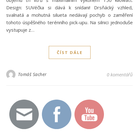
objemu tří litrů s maximálním výkonem 150 kilowatt.
Design: SUVéčka si dává k snídani! Drsňácký vzhled,
svalnatá a mohutná silueta nedávají pochyb o zaměření
tohoto úspěšného terénního pick-upu. Na silnici jednoduše
vystupuje z…
ČÍST DÁLE
Tomáš Sacher
0 komentářů