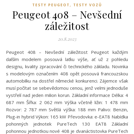
,
TESTY PEUGEOT
TESTY VOZŮ
Peugeot 408 – Nevšední
záležitost
20.8.2023
Peugeot 408 – Nevšední záležitost Peugeot každým
dalším modelem posouvá laťku výše, ať už z pohledu
designu, kvality zpracování či technického základu. Novinka
s modelovým označením 408 opět posouvá francouzskou
automobilku na dostřel německé konkurenci. Zájemce však
musí počítat se sebevědomou cenou, jenž velmi jednoduše
vystřelí nad jeden milion korun. Základní informace Délka: 4
687 mm Šířka: 2 062 mm Výška včetně ližin: 1 478 mm
Rozvor: 2 787 mm Světlá výška: 188 mm Palivo: Benzin,
Plug-in hybrid Výkon: 165 kW Převodovka: e-EAT8 Nabídka
pohonných jednotek PureTech 130 EAT8 Základní
pohonnou jednotkou nové 408 je dvanáctistovka PureTech