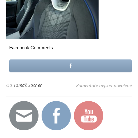
Facebook Comments
u t
Od
Tomáš Sacher
Komentáře nejsou povolené