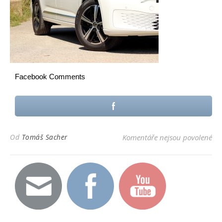
Facebook Comments
u 
Od
Tomáš Sacher
Komentáře nejsou povolené