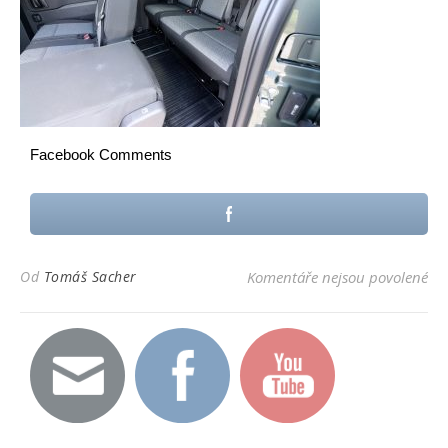
Facebook Comments
u t
Od
Tomáš Sacher
Komentáře nejsou povolené