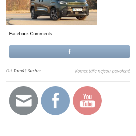
Facebook Comments
u t
Od
Tomáš Sacher
Komentáře nejsou povolené