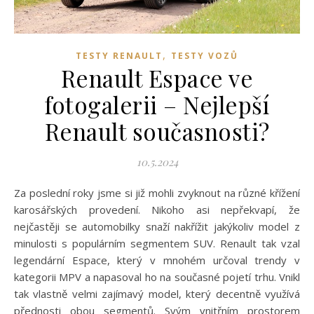
,
TESTY RENAULT
TESTY VOZŮ
Renault Espace ve
fotogalerii – Nejlepší
Renault současnosti?
10.5.2024
Za poslední roky jsme si již mohli zvyknout na různé křížení
karosářských provedení. Nikoho asi nepřekvapí, že
nejčastěji se automobilky snaží nakřížit jakýkoliv model z
minulosti s populárním segmentem SUV. Renault tak vzal
legendární Espace, který v mnohém určoval trendy v
kategorii MPV a napasoval ho na současné pojetí trhu. Vnikl
tak vlastně velmi zajímavý model, který decentně využívá
přednosti obou segmentů. Svým vnitřním prostorem