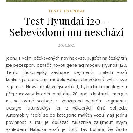
TESTY HYUNDAI
Test Hyundai i20 –
Sebevědomí mu neschází
20.5.2021
Jednu z velmi očekávaných novinek vstupujících na český trh
lze bezesporu označit novou generaci modelu Hyundai i20.
Tento jihokorejský zástupce segmentu malých vozů
konkurující domácímu modelu Fabia sebevědomě vyhlíží své
zájemce. Nový atraktivnější vzhled, hybridní technologie a
přepracovaný interiér mají dát i20 opět dostatek energie
na nelítostné souboje v konkurenci nabitém segmentu.
Design: Futuristický? Jen z některých úhlů pohledu.
Automobily řadící se do kategorie malých vozů mají jednu
povinnost a tou je dokázat zákazníka zaujmout svým
vzhledem. Nabídka vozů je totiž tak bohatá, že často