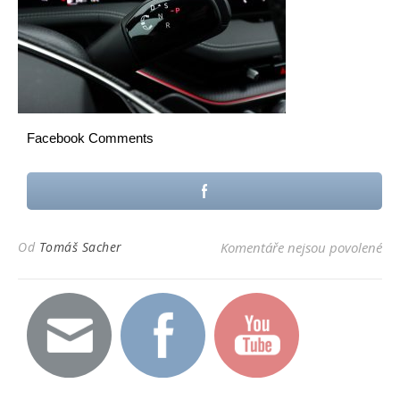
Facebook Comments
u t
Od
Tomáš Sacher
Komentáře nejsou povolené