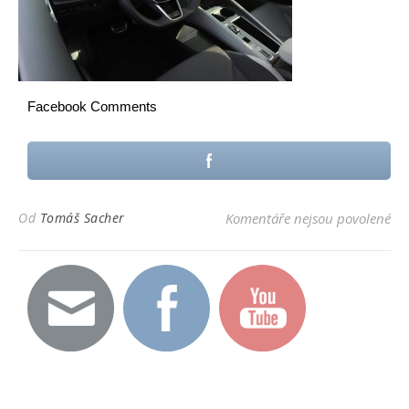
Facebook Comments
u t
Od
Tomáš Sacher
Komentáře nejsou povolené