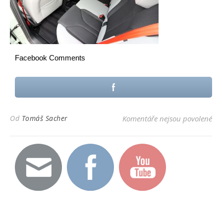
Facebook Comments
u t
Od
Tomáš Sacher
Komentáře nejsou povolené