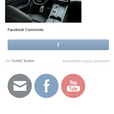
Facebook Comments
u t
Od
Tomáš Sacher
Komentáře nejsou povolené