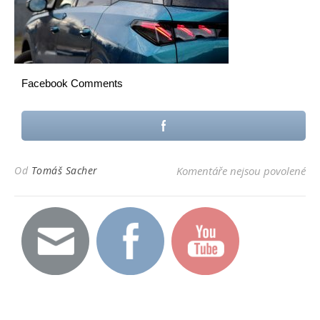
Facebook Comments
u t
Od
Tomáš Sacher
Komentáře nejsou povolené