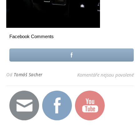
Facebook Comments
u t
Od
Tomáš Sacher
Komentáře nejsou povolené