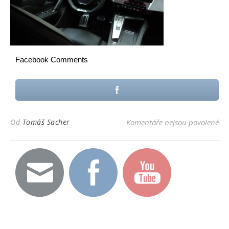
Facebook Comments
u t
Od
Tomáš Sacher
Komentáře nejsou povolené