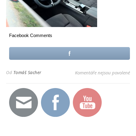
Facebook Comments
u t
Od
Tomáš Sacher
Komentáře nejsou povolené