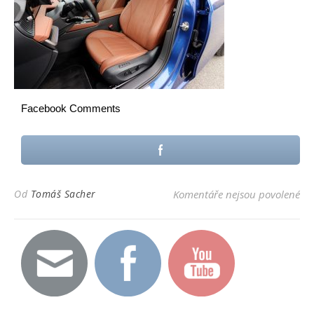
Facebook Comments
u t
Od
Tomáš Sacher
Komentáře nejsou povolené