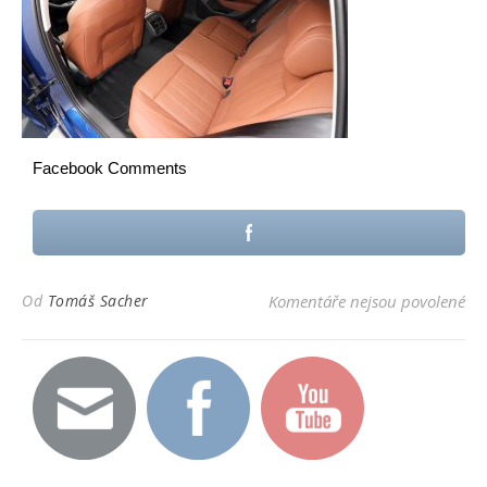
Facebook Comments
u t
Od
Tomáš Sacher
Komentáře nejsou povolené