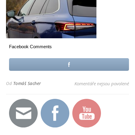
Facebook Comments
u t
Od
Tomáš Sacher
Komentáře nejsou povolené