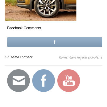
Facebook Comments
u t
Od
Tomáš Sacher
Komentáře nejsou povolené