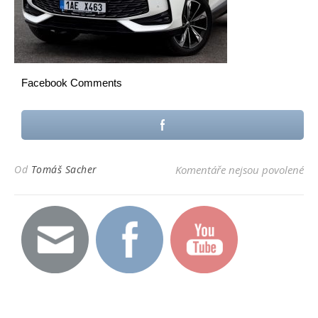
Facebook Comments
u t
Od
Tomáš Sacher
Komentáře nejsou povolené