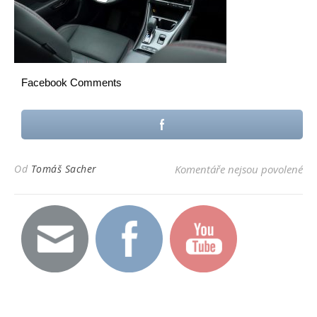
Facebook Comments
u t
Od
Tomáš Sacher
Komentáře nejsou povolené