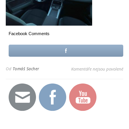
Facebook Comments
u t
Od
Tomáš Sacher
Komentáře nejsou povolené