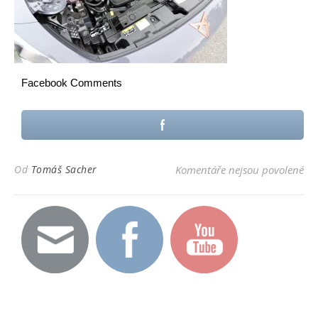
Facebook Comments
u t
Od
Tomáš Sacher
Komentáře nejsou povolené